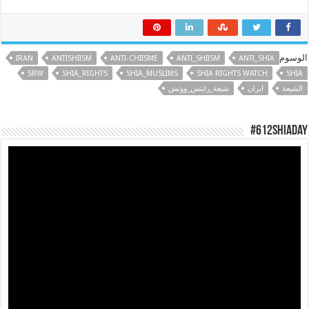
الوسوم
IRAN
ANTISHIISM
ANTI-CHIISME
ANTI_SHIISM
ANTI_SHIA
SRW
SHIA_RIGHTS
SHIA_MUSLIMS
SHIA RIGHTS WATCH
SHIA
الشيعة
ایران
شيعة_رايتس_ووتش
#612ShiaDay