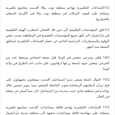
1/2الجماعات التكفيرية تهاجم منطقة توت بيالا: أقدمت مجاميع تكفيرية
مسلحة على قصف السكان في منطقة توت بيالا في الكرمة السفلى
بالصواريخ.
1/2غلق المؤسسات التعليمية الى حين فك الحصار: اضطرت الهيئة التعليمية
في باراتشينار الى غلق جميع المؤسسات التعليمية في المقاطعة بسبب نقص
الوقود والمستلزمات الدراسية الناجم عن حصار الجماعات التكفيرية لمناطق
الشيعة منذ اشهر.
14/2 قتلى وجرحى بتفجير في كويتا: قتل تسعة اشخاص وسقط عدد من
الجرحى بتفجير عبوة ناسفة زرعها ارهابيون على جانب احد الطرق في ولاية
كويتا.
15/2 اغتيال ناشط شيعي بديرا إسماعيل: أقدمت مسلحون مجهولون على
فتح نيران أسلحتهم الرشاشة صوب الناشط الشيعي سيد تنوير حسين خلال
تواجده في منطقة مادي جيت بمدينة ديرا إسماعيل خان مما أسفر عن مقتله
في الحال.
17/2 الجماعات التكفيرية تهاجم قافلة مساعدات: أقدمت مجاميع تكفيرية
مسلحة على مهاجمة قافلة مساعدات متجهة الى منطقة مدينة باراتشينار