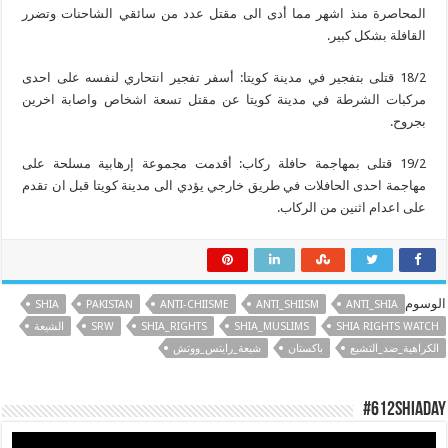
المحاصرة منذ اشهر مما أدى الى مقتل عدد من سائقي الشاحنات وتضرر
القافلة بشكل كبير.
18/2 قتلى بتفجير في مدينة كويتا: أسفر تفجير انتحاري لنفسه على احدى
مركبات الشرطة في مدينة كويتا عن مقتل تسعة اشخاص واصابة اخرين
بجروح.
19/2 قتلى بمهاجمة حافلة ركاب: أقدمت مجموعة إرهابية مسلحة على
مهاجمة احدى الحافلات في طريق خارجي يؤدي الى مدينة كويتا قبل ان تقدم
على اعدام اثنين من الركاب.
الوسوم
SHIA
PAKISTAN
ANTI-CHIISME
ANTI_SHIISM
ANTI_SHIA
SHIA RIGHTS WATCH
SHIA_MUSLIMS
SHIA_RIGHTS
SRW
الشيعة
الكراهية_ضد_التشيع
باكستان
شيعة_رايتس_ووتش
#612ShiaDay