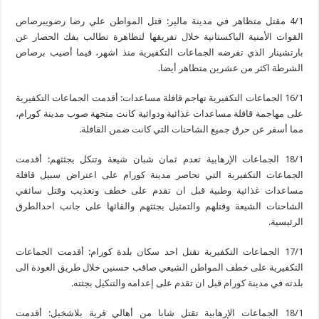
4/1 مقتل متظاهر في مدينة مالير: قتل المواطن علي رضا رضويبرصاص
القوات الأمنية الباكستانية خلال تفريقها لتظاهرة تطالب بفك الحصار عن
بارتشينار الذي تفرضه الجماعات التكفيرية منذ اشهر، فيما أصيب برصاص
الشرطة اكثر من عشرين متظاهر أيضا.
16/1 الجماعات التكفيرية تهاجم قافلة مساعدات: أقدمت الجماعات التكفيرية
على مهاجمة قافلة مساعدات غذائية ودوائية كانت متجهة صوب مدينة كورام،
مما أسفر عن حرق جميع الشاحنات التي كانت ضمن القافلة.
18/1 الجماعات الإرهابية تعدم ثمان شبان شيعة وتنكل بجثثهم: أقدمت
الجماعات التكفيرية التي تحاصر مدينة كورام على اعتراض سبيل قافلة
مساعدات غذائية وطبية قبل ان تقدم على خطف وتعذيب وقتل سائقي
الشاحنات الشيعة وقتلهم والتمثيل بجثثهم والقائها على جانب احدالطرق
الرئيسية.
17/1 الجماعات التكفيرية تقتل احد سكان بلدة كورام: أقدمت الجماعات
التكفيرية على خطف المواطن الشيعي صاقب حسنين خلال طريق العودة الى
بلدته في مدينة كورام قبل ان تقدم على إعدامه والتنكيل بجثته.
18/1 الجماعات الإرهابية تقتل شابا من أهالي قرية بلاشخيل: أقدمت