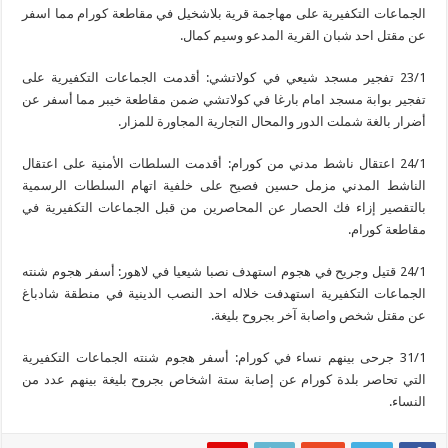
الجماعات التكفيرية على مهاجمة قرية بلاشخيل في مقاطعة كورام مما اسفر
عن مقتل احد شبان القرية المدعو وسيم كمال.
23/1 تفجير مسجد شيعي في كولاتشي: أقدمت الجماعات التكفيرية على
تفجير بوابة مسجد امام بارغا في كولاتشي ضمن مقاطعة خيبر مما أسفر عن
أضرار بالغة شملت الدور والمحال التجارية المجاورة للمزار.
24/1 اعتقال ناشط مدني من كورام: أقدمت السلطات الأمنية على اعتقال
الناشط المدني مزمل حسين فصيح على خلفية اتهام السلطات الرسمية
بالتقصير إزاء فك الحصار عن المحاصرين من قبل الجماعات التكفيرية في
مقاطعة كورام.
24/1 قتيل وجريح في هجوم استهدف نصبا شيعيا في لاهور: أسفر هجوم شنته
الجماعات التكفيرية استهدفت خلاله احد النصب الدينية في منطقة شادباغ
عن مقتل شخص واصابة آخر بجروح بليغة.
31/1 جرحى بينهم نساء في كورام: أسفر هجوم شنته الجماعات التكفيرية
التي تحاصر بلدة كورام عن إصابة ستة اشخاص بجروح بليغة بينهم عدد من
النساء.