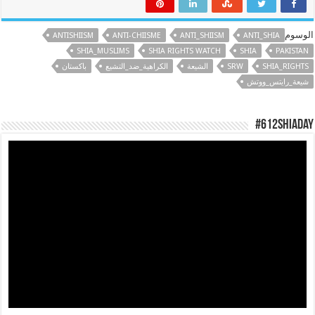
الوسوم
ANTISHIISM
ANTI-CHIISME
ANTI_SHIISM
ANTI_SHIA
SHIA_MUSLIMS
SHIA RIGHTS WATCH
SHIA
PAKISTAN
SHIA_RIGHTS
SRW
الشيعة
الكراهية_ضد_التشيع
باكستان
شيعة_رايتس_ووتش
#612ShiaDay