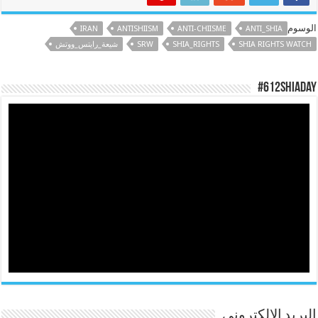
الوسوم
IRAN
ANTISHIISM
ANTI-CHIISME
ANTI_SHIA
SHIA RIGHTS WATCH
SHIA_RIGHTS
SRW
شيعة_رايتس_ووتش
#612ShiaDay
البريد الالكتروني