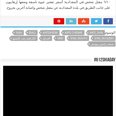
٦/١٠ مقتل شخص في المقدادية: أسفر تفجير عبوة ناسفة وضعها إرهابيون
على جانب الطريق في بلدة المقدادية عن مقتل شخص واصابة آخرين بجروح.
الوسوم
SHIA
IRAQ
ANTISHIISM
ANTI-CHIISME
ANTI_SHIA
SHIA_MUSLIMS
SHIA_RIGHTS
SRW
العراق
الكراهية_ضد_التشيع
شيعة_رايتس_ووتش
#612ShiaDay