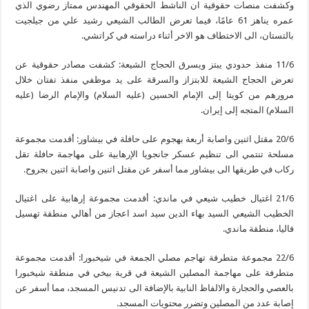
وكشفت منصات حقوقية ان الناشط الحقوقي المهندس ممتاز رضوي الذي
عمره يناهز 61 عامًا، فيما تعرض الطالب الشيعي رشيد علي من جيلجيت
بالتستان، الى الاختطاف هو الاخر أثناء دراسته في كراتشي.
11/6 منفذ حدودي يبتز ويسرق الحجاج الشيعة: كشفت مصادر حقوقية عن
تعرض الحجاج الشيعة للابتزاز والسرقة على يد موظفي منفذ تفتان خلال
مرورهم من كويتا إلى الإمام الحسين (عليه السلام) والإمام الرضا (عليه
السلام) المتجه إلى إيران.
20/6 مقتل اثنين واصابة أربعة بهجوم على حافلة في بيشاور: أقدمت مجموعة
مسلحة تنتمي الى تنظيم عسكر جانجويا الإرهابية على مهاجمة حافلة تقل
ركاب في طريقها الى بيشاور مما أسفر عن مقتل اثنين واصابة اثنين بجروح.
21/6 اغتيال خطيب شيعي في ماندي: أقدمت مجموعة إرهابية على اغتيال
الخطيب الشيعي السيد بهاء الدين سيد اسد اعجاز من أهالي منطقة تهسيل
فاليا، منطقة ماندي.
22/6 مجموعة متطرفة تهاجم مصلي الجمعة في شيخبورا: أقدمت مجموعة
متطرفة على مهاجمة المصلين الشيعة في قرية بيخي في منطقة شيخبورا
بالعصي والحجارة والالفاظ النابية بالإضافة الى تدنيس المسجد، مما أسفر عن
إصابة عدد من المصلين وتضرر محتويات المسجد.