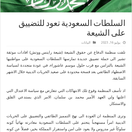
السلطات السعودية تعود للتضييق
على الشيعة
يوليو 16, 2023
البیانات
تلقت منظمة الدفاع عن حقوق الشيعة (شيعة رايتس ووتش) افادات موثقة
تشير الى حملة تضييق جديدة تمارسها السلطات السعودية على مواطنيها
الشيعة بالتزامن مع قرب حلول موسم عاشوراء، في عودة متجددة لسياسة
الاضطهاد الطائفي بعد فسحة محدودة على صعيد الحريات الدينية خلال الاشهر
السابقة.
اذ تأسف المنظمة وقوع تلك الانتهاكات التي تتعارض مع سياسة الاعتدال التي
اعلنها ولي العهد الأمير محمد بن سلمان، الامر الذي يستدعي القلق
والاستنكار.
وترى المنظمة ان العودة الى نهج التمميز الطائفي والتضييق على الحريات
الدينية امراً مستهجناً يتحتم على السلطات السعودية مغادرته نهائياً كونه
سلوكاً غير مدروس ولا يعود على امن واستقرار المملكة بخير، فضلاً عن كونه