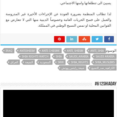
يسيئ الى تتطلعاتها وامنها الاجتماعي.
لذا تطالب المنظمة بضرورة العودة عن الإجراءات الأخيرة غير المدروسة
والعمل على فسح الحريات العامة وخصوصاً الدينية منها التي لا تتعارض مع
القوانين المحلية او تمس النسيج الوطني في المملكة.
الوسوم
IRAQ
ANTISHIISM
ANTI-CHIISME
ANTI_SHIISM
ANTI_SHIA
SHIA RIGHTS WATCH
SHIA
SAUDI_ARABIA
SAUDI ARABIA
SHIA_MUSLIMS
SHIA_RIGHTS
SRW
السعودية
الشيعة
العراق
الكراهية_ضد_التشيع
شيعة_رايتس_ووتش
#612ShiaDay