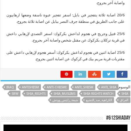
واصابة آخر بجروح.
20/6 اصابة ثلاثة بتفجير في بابل: اسفر تفجير عبوة ناسفة وضعها ارهابيون
على جانب الطريق في منطقة جرف النصر ببابل عن اصابة ثلاثة بجروح.
25/6 قتيل وجريح في هجوم لداعش بكركوك: اسفر التصدي لإرهابي داعش
في قرية تركلان بكركوك عن مقتل شخص واصابة آخر بجروح.
25/6 اصابة اثنين في هجوم لداعش بكركوك: أسفر هجوم لإرهابي داعش على
مقتربات قرية مريم بيك في كركوك عن اصابة اثنين بجروح.
الوسوم
IRAQ
ANTISHIISM
ANTI-CHIISME
ANTI_SHIISM
ANTI_SHIA
SRW
SHIA_RIGHTS
SHIA_MUSLIMS
SHIA RIGHTS WATCH
SHIA
العراق
الكراهية_ضد_التشيع
شيعة_رايتس_ووتش
#612ShiaDay