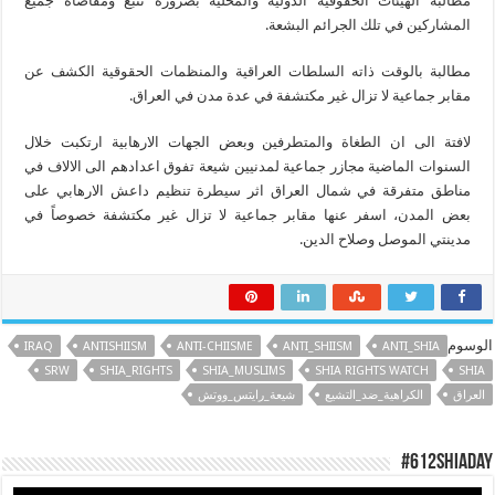
مطالبة الهيئات الحقوقية الدولية والمحلية بضرورة تتبع ومقاضاة جميع
المشاركين في تلك الجرائم البشعة.
مطالبة بالوقت ذاته السلطات العراقية والمنظمات الحقوقية الكشف عن
مقابر جماعية لا تزال غير مكتشفة في عدة مدن في العراق.
لافتة الى ان الطغاة والمتطرفين وبعض الجهات الارهابية ارتكبت خلال
السنوات الماضية مجازر جماعية لمدنيين شيعة تفوق اعدادهم الى الالاف في
مناطق متفرقة في شمال العراق اثر سيطرة تنظيم داعش الارهابي على
بعض المدن، اسفر عنها مقابر جماعية لا تزال غير مكتشفة خصوصاً في
مدينتي الموصل وصلاح الدين.
الوسوم
IRAQ
ANTISHIISM
ANTI-CHIISME
ANTI_SHIISM
ANTI_SHIA
SRW
SHIA_RIGHTS
SHIA_MUSLIMS
SHIA RIGHTS WATCH
SHIA
العراق
الكراهية_ضد_التشيع
شيعة_رايتس_ووتش
#612ShiaDay