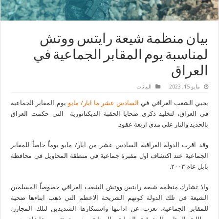
بيان منظمة شيعة رايتس ووتش
لمناسبة يوم المقابر الجماعية في
العراق
مايو 15, 2023
البیانات
يحيي الشعب العراقي في
السادس عشر ما ايار/ مايو
يوم المقابر الجماعية
في العراق، لتخليد ذكرى ضحايا الحقبة الديكتاتورية التي حكمت العراق
بالحديد والنار على مدى اربعة عقود.
وقد اقرت الدولة العراقية السادس عشر من ايار/ مايو يوماً خاصاً للمقابر
الجماعية عند اكتشاف اول مقبرة جماعية في منطقة المحاويل في محافظة
بابل عام ٢٠٠٣.
واذ تشارك منظمة شيعة رايتس ووتش الشعب العراقي خصوصاً المسلمين
الشيعة في تلك الدولة كونهم الشريحة الاعظم التي ذهب ابناءها ضحية
للمقابر الجماعية، تعرب عن ادانتها واستنكارها الشديدين لتلك المجازر،