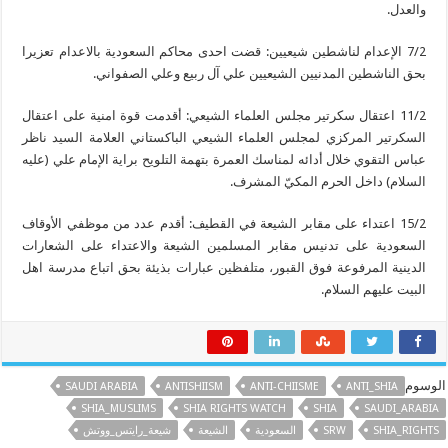
والعدل.
7/2 الإعدام لناشطين شيعيين: قضت احدى محاكم السعودية بالاعدام تعزيرا
بحق الناشطين المدنيين الشيعيين علي آل ربيع وعلي الصفواني.
11/2 اعتقال سكرتير مجلس العلماء الشيعي: أقدمت قوة امنية على اعتقال
السكرتير المركزي لمجلس العلماء الشيعي الباكستاني العلامة السيد ناظر
عباس التقوي خلال أدائه لمناسك العمرة بتهمة التلويح براية الإمام علي (عليه
السلام) داخل الحرم المكيّ المشرف.
15/2 اعتداء على مقابر الشيعة في القطيف: أقدم عدد من موظفي الأوقاف
السعودية على تدنيس مقابر المسلمين الشيعة والاعتداء على الشعارات
الدينية المرفوعة فوق القبور، متلفظين عبارات بذيئة بحق اتباع مدرسة اهل
البيت عليهم السلام.
الوسوم
SAUDI ARABIA
ANTISHIISM
ANTI-CHIISME
ANTI_SHIA
SHIA_MUSLIMS
SHIA RIGHTS WATCH
SHIA
SAUDI_ARABIA
SHIA_RIGHTS
SRW
السعودية
الشيعة
شيعة_رايتس_ووتش