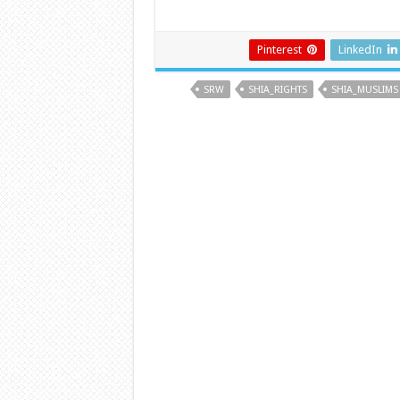
Pinterest
LinkedIn
SRW
SHIA_RIGHTS
SHIA_MUSLIMS