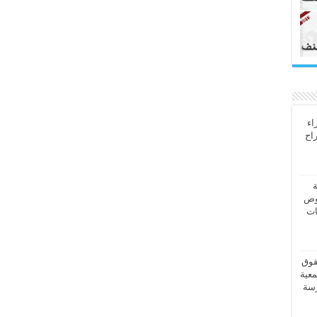
اء
راح
ة
وص
ات
قوق
معية
رسة