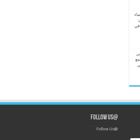
ضاء
:
 في
عن
مع
ي
@Follow Us
@Follow Us