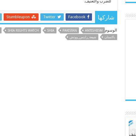
للضرب والتعنيف.
Stumbleupon
Twitter
Facebook
شاركها
الوسوم
SHIA RIGHTS WATCH
SHIA
PAKISTAN
ANTISHIISM
باكستان
شيعة_رايتس_ووتش