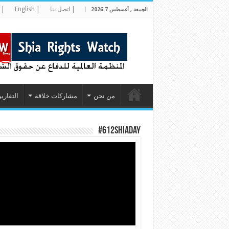
| اتصل بنا
| English
| 
الجمعة , أغسطس 7 2026
من نحن
مشاركات خلاقة
التقارير
#612ShiaDay