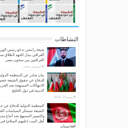
النشاطات
شيعة رايتس تدعو رئيس الوزر
العراقي ببذل الجهد لاطلاق س
العراقيين من سجون مصر
‏أسبوعين مضت
بيان صادر عن المنظمة الدولي
للدفاع عن حقوق الشيعة خص
الانتهاكات الممنهجة ضد الحري
الدينية في دول الخليج
يونيو 14, 2026
المنظمة الدولية للدفاع عن ح
الشيعة تستنكر السياسات الق
والتمييز الممنهج ضد أتباع مد
أهل البيت (عليهم السلام) في
أفغانستان