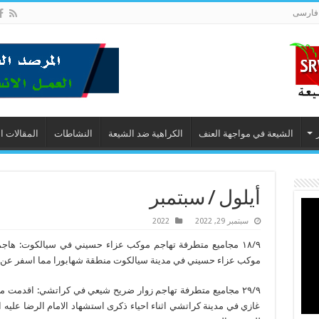
فارسى
الشيعة في مواجهة العنف
الكراهية ضد الشيعة
النشاطات
المقالات ا
أيلول / سبتمبر
سبتمبر 29, 2022
2022
١٨/٩ مجاميع متطرفة تهاجم موكب عزاء حسيني في سيالكوت: هاجم
موكب عزاء حسيني في مدينة سيالكوت منطقة شهابورا مما اسفر عن 
٢٩/٩ مجاميع متطرفة تهاجم زوار ضريح شيعي في كراتشي: اقدمت م
غازي في مدينة كراتشي اثناء احياء ذكرى استشهاد الامام الرضا علي