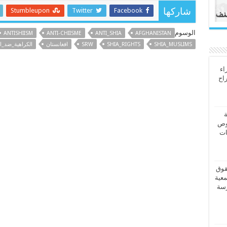
Stumbleupon
Twitter
Facebook
شاركها
الوسوم
ANTISHIISM
ANTI-CHIISME
ANTI_SHIA
AFGHANISTAN
SHIA_MUSLIMS
SHIA_RIGHTS
SRW
افغانستان
الكراهية_ضد_ا
اء
راح
ة
وص
ات
قوق
معية
رسة