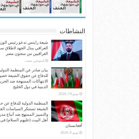
النشاطات
شيعة رايتس تدعو رئيس الوزر
العراقي ببذل الجهد لاطلاق س
العراقيين من سجون مصر
‏أسبوعين مضت
بيان صادر عن المنظمة الدولي
للدفاع عن حقوق الشيعة خص
الانتهاكات الممنهجة ضد الحري
الدينية في دول الخليج
يونيو 14, 2026
المنظمة الدولية للدفاع عن ح
الشيعة تستنكر السياسات الق
والتمييز الممنهج ضد أتباع مد
أهل البيت (عليهم السلام) في
أفغانستان
يونيو 9, 2026