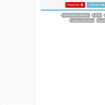
Pinterest
LinkedIn
SHIA RIGHTS WATCH
SHIA
لتشيع
شيعة_رايتس_ووتش