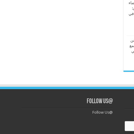
ضاء
:
 في
عن
مع
ي
@Follow Us
@Follow Us