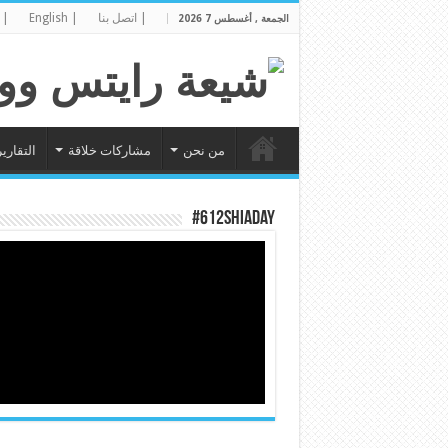
| اتصل بنا
| English
| 
الجمعة , أغسطس 7 2026
من نحن
مشاركات خلاقة
التقارير
#612ShiaDay