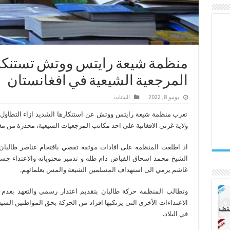
منظمة شيعة رايتس ووتش تستنكر
المرجعية الشيعية في افغانستان
يونيو 8, 2022
البیانات
تعرب منظمة شيعة رايتس ووتش عن استنكارها الشديد ازاء التطاول 
ولاية غزني الافغانية على احد مكاتب المرجعيات الشيعية، محذرة من م
اذ اطلعت المنظمة على افادات موثقة تفضي باقتحام عناصر طالبان
الشيخ محمد اسحاق الفياض دام ظله و تدمير محتوياته والاعتداء جسديا
غاشم يرمي الى استهداف المسلمين الشيعة والمس بعلمائهم.
وتطالب المنظمة حركة طالبان بتقديم اعتذار رسمي والتعهد بعدم ت
الاعتداءات الأخرى التي يرتكبها افراد من الحركة بحق المواطنين الشي
في البلاد.