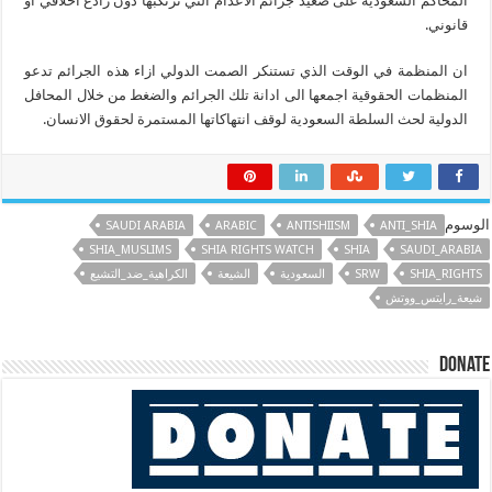
المحاكم السعودية على صعيد جرائم الاعدام التي ترتكبها دون رادع اخلاقي او
قانوني.
ان المنظمة في الوقت الذي تستنكر الصمت الدولي ازاء هذه الجرائم تدعو
المنظمات الحقوقية اجمعها الى ادانة تلك الجرائم والضغط من خلال المحافل
الدولية لحث السلطة السعودية لوقف انتهاكاتها المستمرة لحقوق الانسان.
الوسوم
SAUDI ARABIA
ARABIC
ANTISHIISM
ANTI_SHIA
SHIA_MUSLIMS
SHIA RIGHTS WATCH
SHIA
SAUDI_ARABIA
SHIA_RIGHTS
SRW
السعودية
الشيعة
الكراهية_ضد_التشيع
شيعة_رايتس_ووتش
Donate