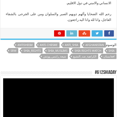
الانساني والامني في دول الاقليم.
رحم الله الضحايا وألهم ذويهم الصبر والسلوان ومن على الجرحى بالشفاء
العاجل، وانا لله وانا اليه راجعون.
الوسوم
ANTISHIISM
ANTI-CHIISME
ANTI_SHIA
AFGHANISTAN
SRW
SHIA_RIGHTS
SHIA_MUSLIMS
SHIA RIGHTS WATCH
SHIA
افغانستان
الكراهية_ضد_التشيع
شيعة_رايتس_ووتش
#612ShiaDay