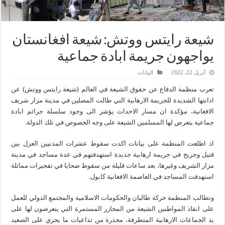
شيعة رايتس ووتش: شيعة افغانستان
يواجهون جريمة ابادة جماعية
أبريل 22, 2022
البیانات
تعرب منظمة الدفاع عن حقوق الشيعة في العالم (شيعة رايتس ووتش) عن
ادانتها الشديدة للجريمة الارهابية التي طالت المصلين في مدينة مزار شريف
الافغانية، مؤكدة ان مسار الاحداث يؤشر الى وجود سلسلة جرائم ابادة
جماعية يتعرض لها المسلمين الشيعة على وجه الخصوص في تلك الدولة.
اذ اطلعت المنظمة على بيانات اكدت سقوط عشرات المدنيين العزل بين
قتيل وجريح في جريمة ارهابية جديدة استهدفتهم في عدة مساجد في مدينة
مزار الشريف وغيرها، بعد ساعات قليلة من سقوط ضحايا في تفجيرات مماثلة
استهدفت المساجد في العاصمة الافغانية كابول.
وتطالب المنظمة حركة طالبان والحكومات الاسلامية والمجتمع الدولي للعمل
على انقاذ المواطنين الشيعة من المجازر المستمرة التي يتعرضون لها على
يد الجماعات الارهابية المتطرفة، محذرة من تداعيات ما يجري على الصعيد