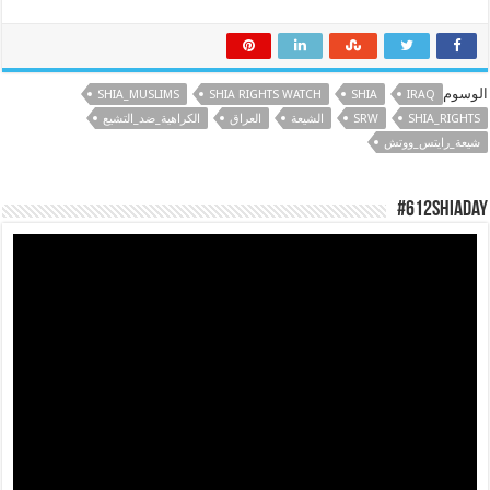
الوسوم
SHIA_MUSLIMS
SHIA RIGHTS WATCH
SHIA
IRAQ
SHIA_RIGHTS
SRW
الشيعة
العراق
الكراهية_ضد_التشيع
شيعة_رايتس_ووتش
#612ShiaDay