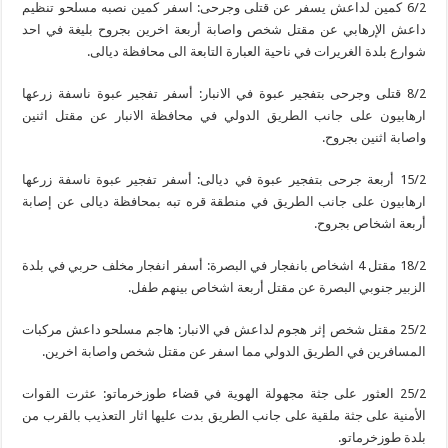
6/2 كمين لداعش يسفر عن قتلى وجرحى: اسفر كمين نصبه مسلحو تنظيم
داعش الإرهابي عن مقتل شخص واصابة أربعة اخرين بجروح بليغة في احد
شوارع بلدة الغريرات في ناحية العبارة التابعة الى محافظة ديالى.
8/2 قتلى وجرحى بتفجير عبوة في الانبار: أسفر تفجير عبوة ناسفة زرعها
ارهابيون على جانب الطريق الدولي في محافظة الانبار عن مقتل اثنين
واصابة اثنين بجروح.
15/2 أربعة جرحى بتفجير عبوة في ديالى: أسفر تفجير عبوة ناسفة زرعها
ارهابيون على جانب الطريق في منطقة قره تبه بمحافظة ديالى عن إصابة
أربعة اشخاص بجروح.
18/2 مقتل 4 اشخاص بانفجار في البصرة: أسفر انفجار مخلف حربي في بلدة
الزبير جنوبي البصرة عن مقتل أربعة اشخاص بينهم طفل.
25/2 مقتل شخص إثر هجوم لداعش في الانبار: هاجم مسلحو داعش مركبات
المسافرين في الطريق الدولي مما اسفر عن مقتل شخص واصابة اخرين.
25/2 العثور على جثة مجهولة الهوية في قضاء طوزخرماتو: عثرت القوات
الأمنية على جثة ملقية على جانب الطريق بدت عليها اثار التعذيب بالقرب من
بلدة طوزخرماتو.