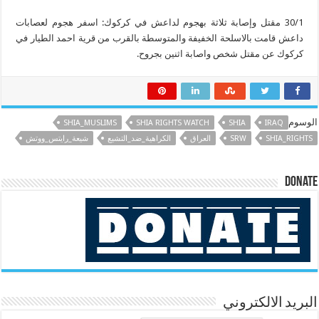
30/1 مقتل وإصابة ثلاثة بهجوم لداعش في كركوك: اسفر هجوم لعصابات
داعش قامت بالاسلحة الخفيفة والمتوسطة بالقرب من قرية احمد الطيار في
كركوك عن مقتل شخص واصابة اثنين بجروح.
الوسوم
SHIA_MUSLIMS
SHIA RIGHTS WATCH
SHIA
IRAQ
SHIA_RIGHTS
SRW
العراق
الكراهية_ضد_التشيع
شيعة_رايتس_ووتش
Donate
البريد الالكتروني