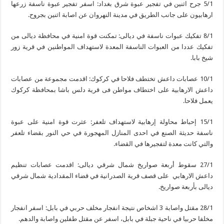
5/1 جرح اثنين في تفجير عبوة شرق بغداد: اسفر تفجير عبوة ناسفة زرعها
ارهابيون على جانب الطريق في مدينة النهروان عن اصابة اثنين بجروح.
8/1 تفكيك عبوات ناسفة في ديالى: تمكنت قوة امنية في محافظة ديالى من
تفكيك عددا من العبوات الناسفة المعدة لاستهداف المواطنين في قرية زور
شيخ بابا.
10/1 عصابات داعش تختطف فلاحا في كركوك: اقدمت مجموعة من عصابات
داعش الارهابية على اختطاف مواطن فى قرية دلس باشا بمحافظة كركوك
يعمل فلاحا.
15/1 إحباط محاولة إرهابية لاستهداف تلعفر: عثرت قوة امنية على عبوة
ناسفة حديثة الصنع في احدى المنازل المهجورة في حي النور بقضاء تلعفر
والتي كانت معدة لتفجيرها في القضاء.
27/1 سقوط أربعة صواريخ شمال شرقي ديالى: اقدمت عصابات تنظيم
داعش الارهابي على قصف قرية الصدرانية في قضاء المقدادية شمال شرقي
ديالى بأربعة صواريخ.
28/1 مقتل واصابة 3 اشخاص نتيجة انفجار مخلف حربي في بابل: اسفر انفجار
مخلفا حربيا في ناحية جبلة في بابل، اسفر عن مقتل طفلين واصابة والدهم.