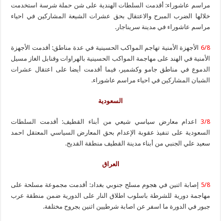
مراسم عاشوراء: أقدمت السلطات الهندية على شن حملة شرسة استخدمت
خلالها الضرب المبرح والاعتقال بحق عشرات الشيعة المشاركين في احياء
مراسم عاشوراء في مدينة سريناجار.
6/8
الأجهزة الأمنية تهاجم المواكب الحسينية في عدة مناطق: أقدمت الأجهزة
الأمنية في الهند على مهاجمة المواكب الحسينية بالهراوات وقنابل الغاز مسيل
الدموع في مناطق جامو وكشمير، فيما أقدمت أيضا على اعتقال عشرات
الشبان المشاركين في احياء مراسم عاشوراء.
السعودية
3/8
اعدام معارض سياسي شيعي من أبناء القطيف: أقدمت السلطات
السعودية على تنفيذ عقوبة الإعدام بحق المعارض السياسي المعتقل احمد
سعيد علي الجنبي من أبناء مدينة القطيف منطقة القديح.
العراق
5/8
إصابة اثنين في هجوم مسلح جنوبي بغداد: أقدمت مجموعة مسلحة على
مهاجمة دورية للشرطة باسلوب اطلاق النار على الدورية ضمن منطقة عرب
جبور في الدورة ما اسفر عن اصابة شرطيين اثنين بجروح مختلفة.