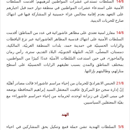
14/8
السلطات تستدعي عشرات المواطنين لترهيبهم: أقدمت السلطات
الأمنية على استدعاء عشرات المواطنين في منطقة دوار حمد قبل اجبارهم
على التعهد بعدم إقامة مجالس عزاء حسينية او المشاركة فيها في انتهاك
صارخ للحريات الدينية.
14/8
مفارز امنية تعتدي على مظاهر عاشورائية في عدد من المناطق: أقدمت
السلطات الأمنية على انتهاك قدسية المظاهر العاشورائية عبر نزع اليافطات
والرايات الحسينيّة في «مدينة حمد، بلدات المنطقة الغربيّة، المالكية،
دمستان، المصلّى، الدّيه، السّهلة الجنوبيّة، البلاد القديم، سترة، رأس رمان
والماحوز»، في حين استدعت السّلطات الأمنيّة عددًا كبيرًا من المواطنين،
بمختلف المناطق والمدن بسبب تعليقهم الرايات الحسينيّة على أسطح
منازلهم، وطالبتهم بإزالتها.
21/8
الحبس الانفراديّ للحرمان من إحياء مراسم عاشوراء: قالت مصادر أهليّة
إنّ إدارة سجن جوّ المركزيّ عاقبت المعتقل السيد إبراهيم المحافظة بوضعه
في مبنى العزل في زنزانة لوحده، لحرمانه من إحياء «مراسم عاشوراء» مع
بقيّة المعتقلين السياسيين.
الهند
5/8
السلطات الهندية تشن حملة قمع وتنكيل بحق المشاركين في احياء