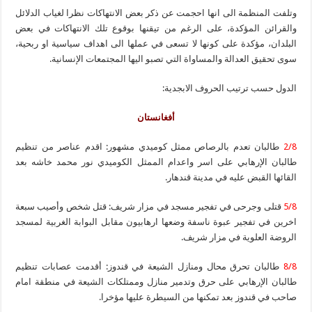
وتلفت المنظمة الى انها احجمت عن ذكر بعض الانتهاكات نظرا لغياب الدلائل
والقرائن المؤكدة، على الرغم من تيقنها بوقوع تلك الانتهاكات في بعض
البلدان، مؤكدة على كونها لا تسعى في عملها الى اهداف سياسية او ربحية،
سوى تحقيق العدالة والمساواة التي تصبو اليها المجتمعات الإنسانية.
الدول حسب ترتيب الحروف الابجدية:
أفغانستان
2/8
طالبان تعدم بالرصاص ممثل كوميدي مشهور: اقدم عناصر من تنظيم
طالبان الإرهابي على اسر واعدام الممثل الكوميدي نور محمد خاشه بعد
القائها القبض عليه في مدينة قندهار.
5/8
قتلى وجرحى في تفجير مسجد في مزار شريف: قتل شخص وأصيب سبعة
اخرين في تفجير عبوة ناسفة وضعها ارهابيون مقابل البوابة الغربية لمسجد
الروضة العلوية في مزار شريف.
8/8
طالبان تحرق محال ومنازل الشيعة في قندوز: أقدمت عصابات تنظيم
طالبان الإرهابي على حرق وتدمير منازل وممتلكات الشيعة في منطقة امام
صاحب في قندوز بعد تمكنها من السيطرة عليها مؤخرا.