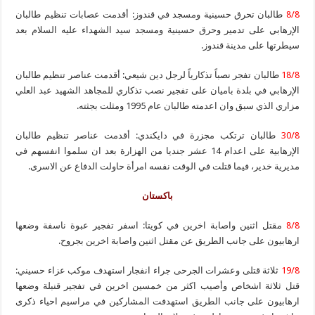
8/8
طالبان تحرق حسينية ومسجد في قندوز: أقدمت عصابات تنظيم طالبان
الإرهابي على تدمير وحرق حسينية ومسجد سيد الشهداء عليه السلام بعد
سيطرتها على مدينة قندوز.
18/8
طالبان تفجر نصباً تذكارياً لرجل دين شيعي: أقدمت عناصر تنظيم طالبان
الإرهابي في بلدة باميان على تفجير نصب تذكاري للمجاهد الشهيد عبد العلي
مزاري الذي سبق وان اعدمته طالبان عام 1995 ومثلت بجثته.
30/8
طالبان ترتكب مجزرة في دايكندي: أقدمت عناصر تنظيم طالبان
الإرهابية على اعدام 14 عشر جنديا من الهزارة بعد ان سلموا انفسهم في
مديرية خدير، فيما قتلت في الوقت نفسه امرأة حاولت الدفاع عن الاسرى.
باكستان
8/8
مقتل اثنين واصابة اخرين في كويتا: اسفر تفجير عبوة ناسفة وضعها
ارهابيون على جانب الطريق عن مقتل اثنين واصابة اخرين بجروح.
19/8
ثلاثة قتلى وعشرات الجرحى جراء انفجار استهدف موكب عزاء حسيني:
قتل ثلاثة اشخاص وأصيب اكثر من خمسين اخرين في تفجير قنبلة وضعها
ارهابيون على جانب الطريق استهدفت المشاركين في مراسيم احياء ذكرى