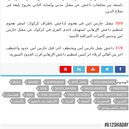
ناسفة من مخلفات داعش عن مقتل مدني وإصابة الثاني بجروح بليغة في
صلاح الدين.
30/8
مقتل حارس امن في هجوم لداعش باطراف كركوك: اسفر هجوم
لتنظيم داعش الإرهابي استهدف احدى القرى في كركوك عن مقتل حارس
امن وتدمير كامرات المراقبة الأمنية.
31/8
داعش يقتل حارس امن ويختطف اخر: قتل حارس امن حدود واختطف
اخر من أهالي كربلاء اثر كمين لتنظيم داعش الإرهابي قرب الحدود السورية.
الوسوم
IRAQ
ARABIC
ANTISHIISM
ANTI_SHIA
AFGHANISTAN
SHIA
SAUDI_ARABIA
SAUDI ARABIA
PAKISTAN
SHIA RIGHTS WATCH
SHIA_MUSLIMS
SHIA_RIGHTS
SRW
افغانستان
البحرين
السعودية
الشيعة
العراق
الكراهية_ضد_التشيع
باكستان
شيعة_رايتس_ووتش
#612ShiaDay