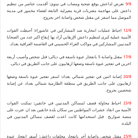
9/8
تعرض لداعش يوقع ضحية ومصاب في نينوى: أقدمت عناصر من تنظيم
داعش على مهاجمة مقتربات قرية معيزلية التابعة لقضاء مخمور في مدينة
الموصل مما اسفر عن مقتل شخص واصابة اخر بجروح.
12/8
احباط عمليات انتحارية ضد المشاركين في عاشوراء: أحبطت القوات
الأمنية عملية كبرى لتنظيم داعش الإرهابي أراد بها إيقاع اكبر عدد من الضحايا
المدنيين المشاركين في مواكب العزاء الحسيني في العاصمة العراقية بغداد.
17/8
مقتل واصابة 5 بانفجار عبوة ناسفة في ديالى: قتل شخص وأصيب أربعة
اخرين في تفجير عبوة ناسفة وضعها ارهابيون على جانب الطريق في ديالى.
20/8
إصابة اثنين في تفجير شمالي بغداد: اسفر تفجير عبوة ناسفة وضعها
ارهابيون على جانب الطريق في منطقة الطارمية شمالي بغداد عن إصابة
شخصين بجروح.
23/8
احباط محاولة قصف لمساكن المدنيين في خانقين: تمكنت القوات
الأمنية من انقاذ عشرات المواطنين من سكان بلدة خانقين بعد ان عثرت على
منصة صواريخ قبل استخدامها كانت اعدت لقصف مساكن المدنيين في
البلدة.
25/8
مقتل شخص واصابة آخر بانفجار مخلفات داعش: أسفر انفجار عبوة