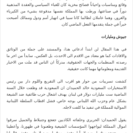
وقائع ومناسبات واحياناً فضائح مخزية كان للغباء السياسي والعقدة المذهبية
دوراً في صناعتها، ورطت بها المملكة نفسها مدفوعة بشيء من الكبرياء
والغرور، وهما عاملان لطالما كانا سببا في انهيار أمم ودول وممالك أصبحت
خبراً في جملة يتقدمها الفعل الماضي كان.
جيوش ومليارات
في هذا المقال لن ابتدأ ادعائي هذا، والمستند على جملة من الوثائق
والافادات كما هو معتاد من الاقدم الى الاحدث، بل العكس.. سابدأ من اخر ما
رصدته المنظمات والجهات الحقوقية، مدركاً ان الناس قد ملت من الاخبار
القديمة ومعلوماتها مهما كانت حقيقية.
كشفت تسريبات من حوار هو اقرب الى التقريع واللوم دار بين رئيس
الاستخبارات السعودية خالد الحميدان ان السعودية قد وظفت خلال السنة
الماضية ست مليارات دولار في لبنان بهدف اشعال حرب طائفية ضد الشيعة
بشكل عام وحزب الله اللبناني بوجه خاص، فشل اقطاب السلطة اللبنانية
الموالية للمملكة في تنفيذ ما كلفت لاجله.
يقول الحميدان: الحريري وحلفائه الكاذبين جعجع وجنبلاط والجميل سرقوا
اموال المملكة ليواجهوا المؤسسات الشيعية وطعنونا في ظهورنا، وأعطينا
سمير جعجع ٥٠٠ مليون دولار أول دفعة و ٥٠٠ مليون دولار ثاني دفعة، وقال لنا