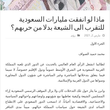
ماذا لو انفقت مليارات السعودية
للتقرب الى الشيعة بدلا من حربهم؟
مارس 2, 2021
رؤى
الجزء الاول
محمد حميد الصواف
لطالما انشغل الرأي العام العالمي بالحديث عن الدور الذي تلعبه المملكة
العربية السعودية في الشرق الأوسط عموماً ودول الإقليم خصوصاً، لا سيما
فيما يتعلق بتدخلاتها المباشرة وغير المباشرة في شؤون الدول المجاورة
وسواها من الدول العربية والإسلامية.
وابرز ما يثار حول تلك التدخلات كان ولا يزال الموقف الرسمي السعودية إزاء
المسلمين الشيعة وكيفية تعاطيها مع شؤونهم واوضاعهم واحوالهم السياسية
والاجتماعية.. والاقتصادية أحياناً، اذ انسحب الدور السعودي على الانطباع
السائد لدى الشيعة حول سياسات المملكة حيالهم، مبيناً مدى التنافر