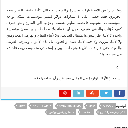
ويختتم رئيس الاستخبارات بحسرة والم حديثه قائل، “أما حليفنا الكبير سعد
الحريري فقد حصل على ٤ مليارات دولار ليقيم مؤسسات سنّيّة تواجه
المؤسسات الشيعية، فاحتفظ بمليار لنفسه، وحوّلها الى الخارج ونحن نعرف
كيف حُوّلت والباقي صُرفَ بدون أي خطة ولا تخطيط، ولم ينشئ مؤسسة
واحدة لا لأبناء طرابلس والشمال الجائعين ولا لأبناء البقاع والهرمل المحرومين
ولا لأبناء بيروت ولا حتى لأبناء صيدا والجنوب بل بدّد الأموال وسرقه القريب
والبعيد، حتى عارضات الأزياء ونجمات البورنو إستفادن منه ومصاريف فاحشة
في غير محلها”….
يتبع.
استذكار: الآراء الواردة في المقال تعبر عن رأي صاحبها فقط.
الوسوم
SRW
SHIA_RIGHTS
SHIA_MUSLIMS
SHIA
ARABIC
الكراهية_ضد_التشيع
المقالات
شيعة_رايتس_ووتش