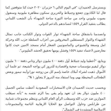
ويسترسل الحميدان، “في اليوم التالي ٦ حزيران ٢٠٢٠ حيث كنا متوقعين كما
قال لنا الكاذبون جعجع وجنبلاط والحريري ستكون مظاهرة مليونية وسنقول
بصوت مليوني واحد من ساحة الثورة ساحة الشهداء بأن الشعب اللبناني
يطالب بتنفيذ القرار ١٥٥٩ لنساندهم بالدعم الدولي.
وانصدمنا بانشقاق ساحة الشهداء ثوار القوات وثوار الكتائب جانب تمثال
الشهداء والثوار المستقلين المخروقين من أحزاب السلطة حزب الله وحركة
امل وسبعة والشيوعي والماسونيين الصغار أمام مسجد الامين حيث كانوا
معارضين لاعتماد تنفيذ ١٥٥٩ وفشل يومها تحقيق الحشد المليوني”.
ويتابع، “أعطينا وليد جنبلاط أول دفعة ٤٠٠ مليون دولار وثاني دفعة ٦٠٠ مليون
دولار ليقيم مؤسسات صحية واقتصادية للدروز كي يواجه الشيعة، ثم علمنا أن
الأموال ذهبت لشراء أملاك خاصة بإسم كل من زوجته نورا وأبنه تيمور وبعض
الطحالب المحيطة بهم، وما استفاد منه الدروز لا يتجاوز ١ %”.
وبحسب حديث الحميدان فان الاستخبارات السعودية أعطت سامي الجميل
٤٠٠ مليون دولار بعد ان تعهد ولم يفي بما الزم نفسه به “بأنه سيقلب
الموازين ضد حزب الله وسيقلب الرأي العام اللبناني وينظم مجموعات شبابية
من طرابلس وحاول التواصل مع الخلايا الارهابية النائمة والمجموعات
الاسلامية المتشددة في الشمال”.