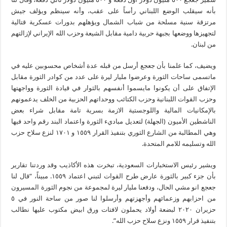
بأنه سيقلب الوضع اللبناني رأساً على عقب، وأنه سينظم ويؤلف جيش
مرتزقة سنية مسلحة من شباب الشمال ويؤهلهم بدورات عسكرية قتالية
لتجهيزها ووضعها بجبهة حربية دامية مقابل الشيعة وحزب الله الإيراني لإزالتهم
من لبنان.
ويضيف، كما علمنا بأن جعجع أرسل من قبله عدة أشخاص محسوبين عليه في
ماتسمى ساحات الثورة وعرضوا مليار ليرة على عدد من كوادر الثورة مقابل
الإتفاق على أن يكونوا مايسموا أنفسهم بالثوار في قيادة الثورة وواجهتها
وحزب القوات اللبنانية وحزب الكتائب ووحداتهم الحزبية من الخلف يدعمونهم
بالإمكانيات المالية واللوجستية الازمة بسرية تامة مقابل شراء بعض
الناشطين الأميون (الجهلة) لتعديل مباديء الثورة واعتماد البند رقم واحد فيها
وهي المطالبة من الشارع الثوري بتنفيذ القرار ١٥٥٩ و ١٧٠١ لنزع سلاح حزب
الله وتسليمه للامم المتحدة.
ويشير رئيس الاستخبارات السعودية، تبخرت هذه الأكاذيب وقد وردتنا تقارير
بأن جزء كبير بالثورة عارض طرح القوات لتبني اعتماد ١٥٥٩. مبيناً، “قال لنا
جعجع انو مشي الحال، ودفعنا مليار ليرة لمجموعة من نجوم الثورة المسيرون
من احزابهم وزعمائهم وأجهزتهم وأرسلوا لنا صور من ساحة النور في ٥
حزيران ٢٠٢٠ لبضعة أولاد يحملون لافتات ورق ابيض مكتوب عليها نطالب
بتنفيذ قرار ١٥٥٩ ونزع سلاح حزب الله”.