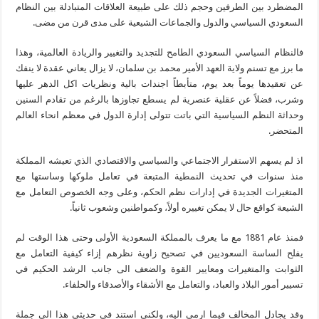
المضطرد بين الطرفين وحجم ذلك على طبيعة العلاقات المتبادلة بين النظام
السعودي السياسي والدول والجماعات الشيعية على مدى قرن من مضى.
فالنظام السياسي السعودي الطامح للتجديد والتغيير والريادة العالمية، وهذا
ما برز مع تسنم ولاية العهد الأمير محمد بن سلمان، لا يزال يعاني عقدة لا ينفك
عن تعقيدها يوماً بعد يوم، متأبطاً اجندات بالية ونظريات اكل الدهر عليها
وشرب، فضلاً عن عقلية عنصرية لم يسطع تجاوزها بالرغم من تقادم السنين
وحداثة النظم السياسية التي باتت تتولى إدارة الدول في معظم انحاء العالم
المتحضر.
اذ لم يسهم الاستقرار الاجتماعي والسياسي والاقتصادي الذي تعيشه المملكة
منذ سنوات في تحديث النمطية المتبعة في تعامل ملوكها وساستها مع
المتغيرات الجديدة في إدارات نظم الحكم، وعلى وجه الخصوص التعامل مع
الشيعة كواقع حال لا يمكن تغييره أولاً، وكمواطنين وشعوب ثانياً.
فمنذ عام 1881 مع ما يعرف بالمملكة السعودية الأولى وحتى هذا الوقت لم
يفلح الساسة السعوديين في تصحيح زاوية نظرهم إزاء كيفية التعامل مع
الثوابت والمتغيرات ومعايير القوة والضعف الى جانب الرشد الحكيم في
تسيير أمور البلاد والعباد، والتعامل مع الأشقاء والأصدقاء والحلفاء.
وقد يجادل المخالف فيما ارمي اليه، ولكني استند في حديثي هذا الى جملة