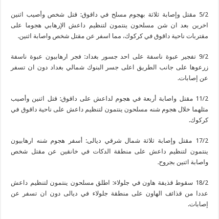
5/2 مقتل وإصابة ثلاثة بهجوم مسلح في داقوق: قتل شخص وأصيب اثنين
اخرين بعد ان شن مسلحون ينتمون لتنظيم داعش الإرهابي هجوما على
مقتربات ناحية داقوق في كركوك، مما اسفر عن مقتل شخص واصابة اثنين.
9/2 تفجير عبوة ناسفة على احد جسور بغداد: فجر ارهابيون عبوة ناسفة
زرعوها على جانب الطريق اعلى جسر البنوك شمالي بغداد دون ان تسفر
عن إصابات.
11/2 مقتل واصابة أربعة في هجوم لداعش على داقوق: قتل اثنين وأصيب
مثلهما خلال هجوم شنه مسلحون ينتمون لتنظيم داعش على ناحية داقوق في
كركوك.
17/2 مقتل وإصابة ثلاثة شمال شرقي ديالى: أسفر هجوم شنه ارهابيون
ينتمون لتنظيم داعش على منطقة الدكات في خانقين عن مقتل شخص
واصابة اثنين بجروح.
18/2 سقوط قذيفة هاون في جلولاء: اطلق مسلحون ينتمون لتنظيم داعش
عددا من قذائف الهاون على منطقة جلولاء في ديالى دون ان تسفر عن
إصابات.