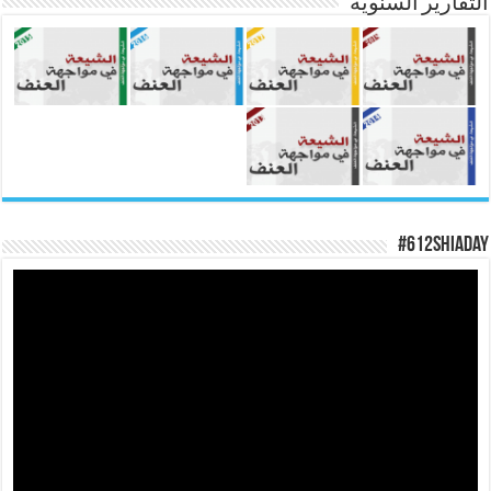
التقارير السنوية
#612ShiaDay