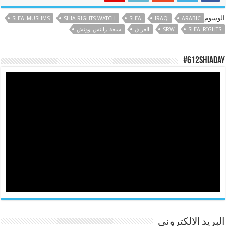
الوسوم
SHIA_MUSLIMS
SHIA RIGHTS WATCH
SHIA
IRAQ
ARABIC
SHIA_RIGHTS
SRW
العراق
شيعة_رايتس_ووتش
#612ShiaDay
البريد الالكتروني