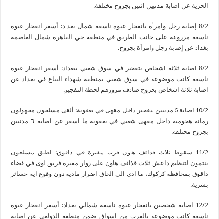
الحرية عن اصابة مدنيين اثنين بجروح مختلفة.
8/2 إصابة رجل وامرأة بانفجار عبوة ناسفة شمال بغداد: أسفر انفجار عبوة
ناسفة مزروعة على جانب الطريق في منطقة حي القاهرة شمال العاصمة
بغداد عن إصابة رجل وامرأة بجروح.
8/2 اصابة ثلاثة اشخاص بتفجير في سوق شعبي ببغداد: أسفر انفجار عبوة
ناسفة كانت موضوعة في سوق شعبي بمنطقة شهداء البياع في بغداد عن
اصابة ثلاثة اشخاص بجروح صادف مرورهم لحظة التفجير.
10/2 اصابة 6 مدنيين بتفجير داخل مقهى في بعقوبة: ألقى مسلحون مجهولون
رمانة هجومية داخل مقهى شعبي في بعقوبة ما اسفر عن اصابة ٦ مدنيين
بجروح مختلفة.
11/2 سقوط ثلاث قذائف هاون قرب مقبرة في داقوق: اطلق مسلحون
ينتمون لتنظيم داعش ثلاث قذائف هاون على زوار مقبرة فريق اوی في قضاء
داقوق بمحافظة كركوك، ما ادى الى الحاق اضرار مادية دون وقوع اية خسائر
بشرية.
12/2 اصابة شخصين بانفجار عبوة ناسفة شمالي بغداد: أسفر انفجار عبوة
ناسفة كانت موضوعة بالقرب من اسواق ضمن منطقة الدولعي عن اصابة