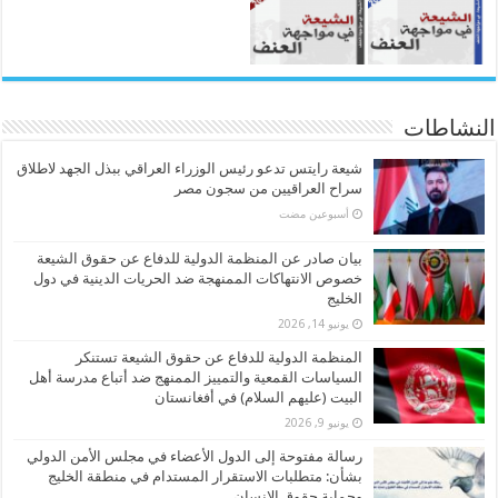
النشاطات
شيعة رايتس تدعو رئيس الوزراء العراقي ببذل الجهد لاطلاق
سراح العراقيين من سجون مصر
‏أسبوعين مضت
بيان صادر عن المنظمة الدولية للدفاع عن حقوق الشيعة
خصوص الانتهاكات الممنهجة ضد الحريات الدينية في دول
الخليج
يونيو 14, 2026
المنظمة الدولية للدفاع عن حقوق الشيعة تستنكر
السياسات القمعية والتمييز الممنهج ضد أتباع مدرسة أهل
البيت (عليهم السلام) في أفغانستان
يونيو 9, 2026
رسالة مفتوحة إلى الدول الأعضاء في مجلس الأمن الدولي
بشأن: متطلبات الاستقرار المستدام في منطقة الخليج
وحماية حقوق الإنسان