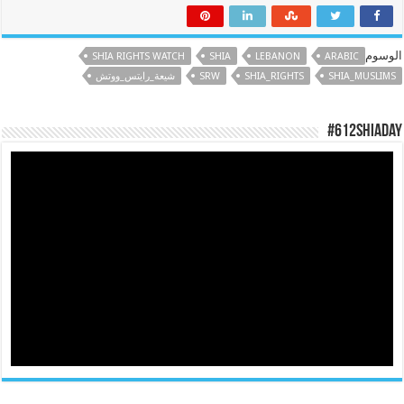
الوسوم
SHIA RIGHTS WATCH
SHIA
LEBANON
ARABIC
SHIA_MUSLIMS
SHIA_RIGHTS
SRW
شيعة_رايتس_ووتش
#612ShiaDay