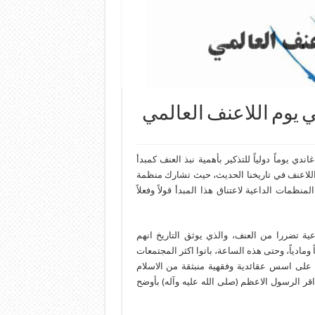
يوم اللاعنف العالمي
ي يوماً دولياً للتذكير بأهمية نبذ العنف كمبدأ
للاعنف في تاريخنا الحديث، حيث تشارك منظمة
مات الداعية لاعتناق هذا المبدأ قولاً وفعلاً
عية تضررا من العنف، والذي يوثق التاريخ انهم
ومادياً، وحتى هذه الساعة، باتوا اكثر المجتمعات
ن على اسس عقائدية وفقهية منبثقة من الاسلام
قر الرسول الاعظم (صلى الله عليه وآله) بأوضح