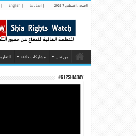
| اتصل بنا
| English
| 
الجمعة , أغسطس 7 2026
من نحن
مشاركات خلاقة
التقارير
#612ShiaDay