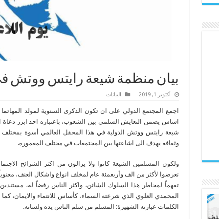
بيان منظمة شيعة رايتس ووتش في 
أكتوبر 1, 2019
البیانات
اجمع المجتمع الدولي على ان تكون الذكرى السنوية لمولد المهاتما غاند
اساس يضمن التعايش السلمي بين الشعوب، باعتباره احد ابرز دعاة ا
شيعة رايتس ووتش الدولية في هذا المحفل العالمي أسوة بمختلف المنظ
وثقافة يهدف الى اشاعتها بين المجتمعات في مختلف المعمورة.
ولكون المسلمين الشيعة كانوا ولا يزالون من اكثر الشرائح الاجتما
تعرضوا لأكثر من الف وأربعمئة عام لمخلف انواع واشكال العنف، معنوياً 
تفهماً لمخاطر هذا السلوك الشائن، واكثر الناس رفضاً له، مستندي
المحمدي العلوي الذي شرعته السماء، كأساس للانتماء والايمان، كما ا
الكلمات عبارته الشهيرة: المسلم من سلم الناس يده ولسانه.