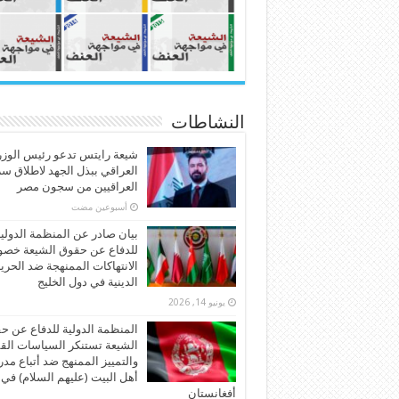
النشاطات
شيعة رايتس تدعو رئيس الوزر
العراقي ببذل الجهد لاطلاق س
العراقيين من سجون مصر
‏أسبوعين مضت
بيان صادر عن المنظمة الدولي
للدفاع عن حقوق الشيعة خص
الانتهاكات الممنهجة ضد الحري
الدينية في دول الخليج
يونيو 14, 2026
المنظمة الدولية للدفاع عن ح
الشيعة تستنكر السياسات الق
والتمييز الممنهج ضد أتباع مد
أهل البيت (عليهم السلام) في
أفغانستان