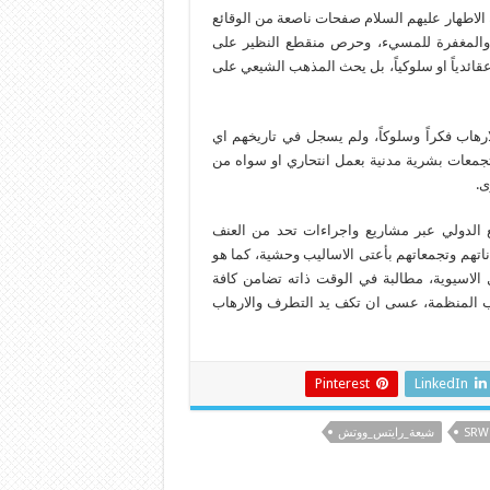
لاطهار عليهم السلام صفحات ناصعة من الوقائع
و والمغفرة للمسيء، وحرص منقطع النظير على
عقائدياً او سلوكياً، بل يحث المذهب الشيعي على
هاب فكراً وسلوكاً، ولم يسجل في تاريخهم اي
 تجمعات بشرية مدنية بعمل انتحاري او سواه من
ى.
ع الدولي عبر مشاريع واجراءات تحد من العنف
تهم وتجمعاتهم بأعتى الاساليب وحشية، كما هو
الاسيوية، مطالبة في الوقت ذاته تضامن كافة
الب المنظمة، عسى ان تكف يد التطرف والارهاب
Pinterest
LinkedIn
SRW
شيعة_رايتس_ووتش