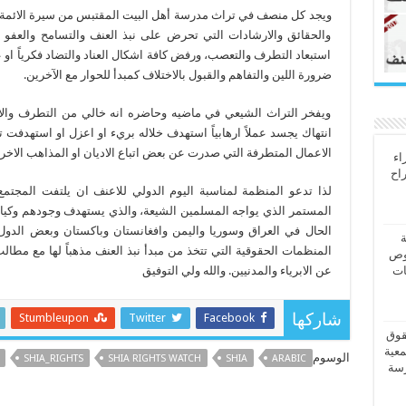
ويجد كل منصف في تراث مدرسة أهل البيت المقتبس من سيرة الائمة ا
والحقائق والارشادات التي تحرض على نبذ العنف والتسامح والعف
استبعاد التطرف والتعصب، ورفض كافة اشكال العناد والتضاد فكرياً او 
ضرورة اللين والتفاهم والقبول بالاختلاف كمبدأ للحوار مع الآخرين.
ويفخر التراث الشيعي في ماضيه وحاضره انه خالي من التطرف والار
انتهاك يجسد عملاً ارهابياً استهدف خلاله بريء او اعزل او استهدفت
الاعمال المتطرفة التي صدرت عن بعض اتباع الاديان او المذاهب الاخر
اء
راح
لذا تدعو المنظمة لمناسبة اليوم الدولي للاعنف ان يلتفت المجتم
المستمر الذي يواجه المسلمين الشيعة، والذي يستهدف وجودهم وكيانا
الحال في العراق وسوريا واليمن وافغانستان وباكستان وبعض الدول 
ة
المنظمات الحقوقية التي تتخذ من مبدأ نبذ العنف مذهباً لها مع مط
وص
عن الابرياء والمدنيين. والله ولي التوفيق
ات
Stumbleupon
Twitter
Facebook
شاركها
قوق
معية
الوسوم
SHIA_RIGHTS
SHIA RIGHTS WATCH
SHIA
ARABIC
رسة