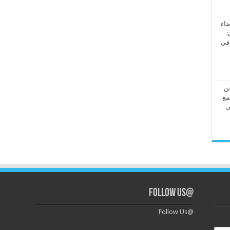
ضاء
:
 في
عن
مع
ي
@Follow Us
@Follow Us