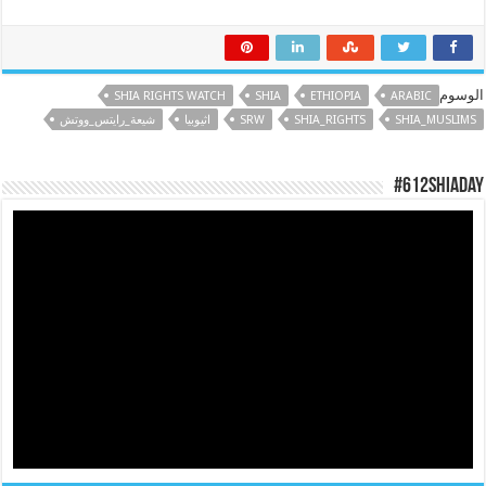
الوسوم
SHIA RIGHTS WATCH
SHIA
ETHIOPIA
ARABIC
SHIA_MUSLIMS
SHIA_RIGHTS
SRW
اثيوبيا
شيعة_رايتس_ووتش
#612ShiaDay