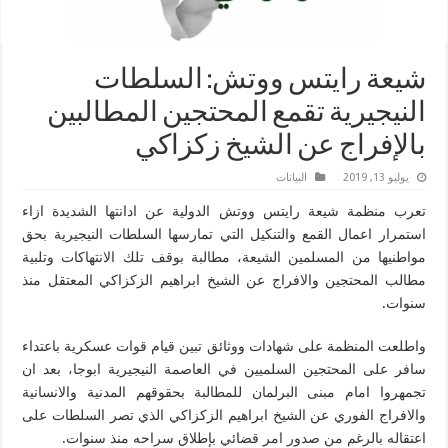
شيعة رايتس ووتش: السلطات
النيجيرية تقمع المحتجين المطالبين
بالإفراج عن الشيخ زكزاكي
يوليو 13, 2019
البیانات
تعرب منظمة شيعة رايتس ووتش الدولية عن ادانتها الشديدة ازاء
استمرار اعمال القمع والتنكيل التي تمارسها السلطات النيجيرية بحق
مواطنيها من المسلمين الشيعة، مطالبة بوقف تلك الانتهاكات وتلبية
مطالب المحتجين والافراج عن الشيخ ابراهيم الزكزاكي المعتقل منذ
سنوات.
واطلعت المنظمة على شهادات ووثائق تبين قيام قوات عسكرية باعتداء
سافر على المحتجين السلميين في العاصمة النيجيرية ابوجا، بعد ان
تجمهروا امام مبنى البرلمان للمطالبة بحقوقهم المدنية والانسانية
والافراج الفوري عن الشيخ ابراهيم الزكزاكي الذي تصر السلطات على
اعتقاله بالرغم من صدور امر قضائي بإطلاق سراحه منذ سنوات.