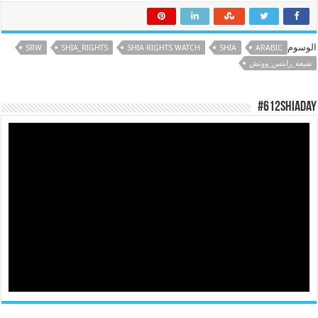
الوسوم
SRW
SHIA_RIGHTS
SHIA RIGHTS WATCH
SHIA
ARABIC
شيعة_رايتس_ووتش
#612ShiaDay