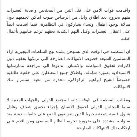
واقدمت قوات الامن على قتل اثنين من المحتجين واصابة العشرات
منهم بجروح بعد اطلاق وابل من الرصاص صوب اماكن تجمعهم دون
مبالاة بوجود اطفال ونساء يشاركون في التظاهرة، فيما اقدمت ايضاً
على اعتقال العشرات وكيل التهم الكيدية بحقهم تزعم قيامهم بأعمال
عنف.
ان المنظمة في الوقت الذي تستهجن بشدة نهج السلطات النيجيرية ازاء
المسلمين الشيعة خصوصا الانتهاكات الصارخة التي ترتكبها بحقهم دون
اكتراث لحقوق المواطنة والانسان، تدعوها الى مراجعة ممارساتها
الاستبدادية بصورة شاملة، واطلاق جميع المعتقلين على خلفية طائفية
خصوصاً الشيخ ابراهيم الزكزاكي، محذرة من مغبة استمرار تلك
الانتهاكات.
وتطالب المنظمة في الوقت ذاته المجتمع الدولي والجهات المعنية لا
سيما المجلس الدولي لحقوق الانسان بإجراء تحقيق شفاف وعادل
يتناول قضية شيعة نيجيريا الذين يتعرضون للقمع على خلفيات دينية منذ
سنوات، مشددة على ضرورة تجريم النظام السياسي ومن اقدم على
ارتكاب تلك الانتهاكات الصارخة.