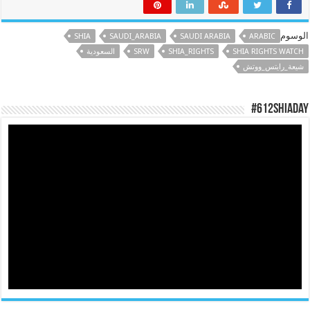
الوسوم
SHIA
SAUDI_ARABIA
SAUDI ARABIA
ARABIC
SHIA RIGHTS WATCH
SHIA_RIGHTS
SRW
السعودية
شيعة_رايتس_ووتش
#612ShiaDay