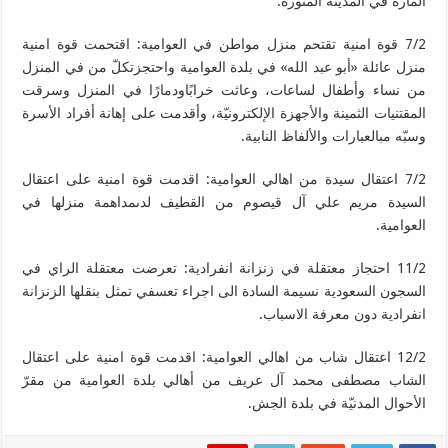
المارة في المدينة المنورة.
7/2 قوة امنية تقتحم منزل مواطن في العوامية: اقتحمت قوة امنية
منزل عائلة «أبو عبد الله» في بلدة العوامية واحتجزتكلّ من في المنزل
من نساء وأطفال لساعات، وعاثت خرابًاودمارًا في المنزل وسرقت
المقتنيات الثمينة والأجهزة الإلكترونيّة، وأقدمت على إهانة أفراد الأسرة
وسبّه مبالعبارات والألفاظ النابية.
7/2 اعتقال سيدة من اهالي العوامية: اقدمت قوة امنية على اعتقال
السيدة مريم علي آل قيصوم من القطيف لدىمداهمة منزلها في
العوامية.
11/2 احتجاز معتقلة في زنزانة انفرادية: تعرضت معتقلة الراي في
السجون السعودية نسيمة السادة الى اجراء تعسفي تمثل بنقلها الزنزانة
انفرادية دون معرفة الاسباب.
12/2 اعتقال شاب من اهالي العوامية: اقدمت قوة امنية على اعتقال
الشاب مصطفى محمد آل عريف من أهالي بلدة العوامية من مقرّ
الأحوال المدنيّة في بلدة الجش.