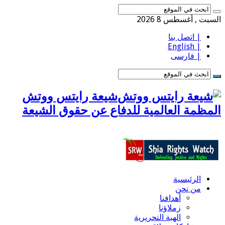
السبت , أغسطس 8 2026
| اتصل بنا
| English
| فارسى
شيعة رايتس ووتش
المظمة العالمية للدفاع عن حقوق الشيعة
الرئيسية
من نحن
أهدافنا
زملاؤنا
الهية التحريرية