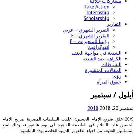
مشاركات خلاقة
Take Action
Internship
Scholarship
التقارير
التقرير الشهري – عربي
التقرير الشهري – E
رؤيتنا للمتغيرات – E
انفوگرافيك
الشيعة في مواجهة العنف
الكراهية ضد الشيعة
النشاطات
المقالات المنشورة
رؤى
حقوق المرأة
أيلول / سبتمبر
سبتمبر 20, 2018
2018
20/9 غلق ضريح الإمام الحسين: اغلقت السلطات المصرية ضريح الامام
الحسين عليه السلام في العاصمة القاهرة في يوم عاشوراء، وذلك لمنع
المسلمين الشيعة من احياء الطقوس الدينية الخاصة بهذه المناسبة.