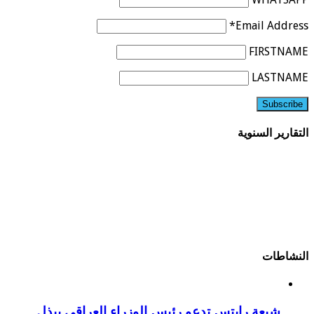
Email Address*
FIRSTNAME
LASTNAME
التقارير السنوية
النشاطات
شيعة رايتس تدعو رئيس الوزراء العراقي ببذل