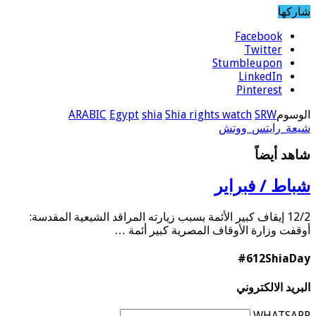
شاركها
Facebook
Twitter
Stumbleupon
LinkedIn
Pinterest
الوسوم
SRW
Shia rights watch
shia
Egypt
ARABIC
شيعة_رايتس_ووتش
شاهد أيضاً
شباط / فبراير
12/2 إيقاف كبير الأئمة بسبب زيارته المراقد الشيعية المقدسة:
أوقفت وزارة الأوقاف المصرية كبير أئمة …
#612ShiaDay
البريد الالكتروني
WHATSAPP