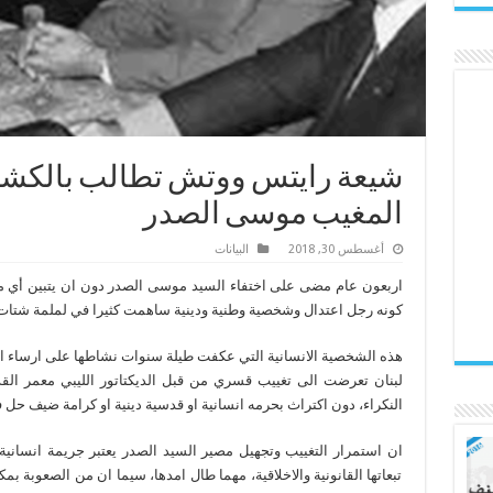
شيعة رايتس ووتش تطالب بالكشف
المغيب موسى الصدر
أغسطس 30, 2018
البیانات
اربعون عام مضى على اختفاء السيد موسى الصدر دون ان يتبين أي 
كونه رجل اعتدال وشخصية وطنية ودينية ساهمت كثيرا في لملمة شتات 
هذه الشخصية الانسانية التي عكفت طيلة سنوات نشاطها على ارساء ال
لبنان تعرضت الى تغييب قسري من قبل الديكتاتور الليبي معمر القذ
النكراء، دون اكتراث بحرمه انسانية او قدسية دينية او كرامة ضيف حل في 
ان استمرار التغييب وتجهيل مصير السيد الصدر يعتبر جريمة انسانية
تبعاتها القانونية والاخلاقية، مهما طال امدها، سيما ان من الصعوب