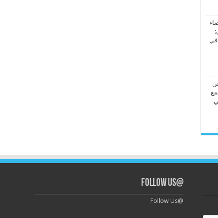
ضاء
:
 في
عن
مع
ي
@Follow Us
@Follow Us