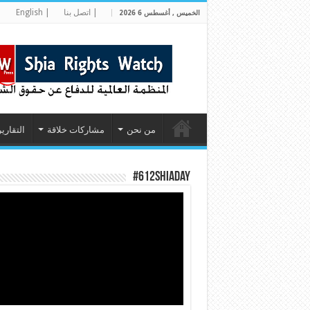
| اتصل بنا
| English
|
الخميس , أغسطس 6 2026
من نحن
مشاركات خلاقة
التقارير
#612ShiaDay