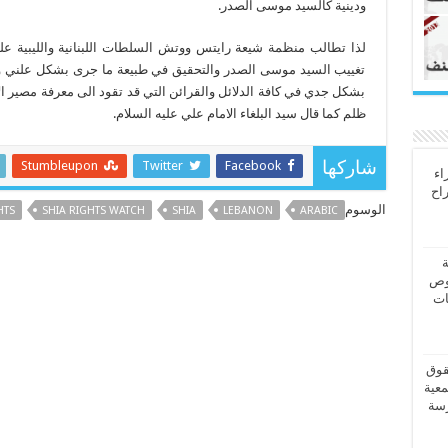
ودينية كالسيد موسى الصدر.
لذا تطالب منظمة شيعة رايتس ووتش السلطات اللبنانية والليبية
تغييب السيد موسى الصدر والتحقيق في طبيعة ما جرى بشكل علني ونز
بشكل جدي في كافة الدلائل والقرائن التي قد تقود الى معرفة مصير 
ظلم كما قال سيد البلغاء الامام علي عليه السلام.
Stumbleupon
Twitter
Facebook
شاركها
اء
راح
الوسوم
HTS
SHIA RIGHTS WATCH
SHIA
LEBANON
ARABIC
ة
وص
ات
قوق
معية
رسة