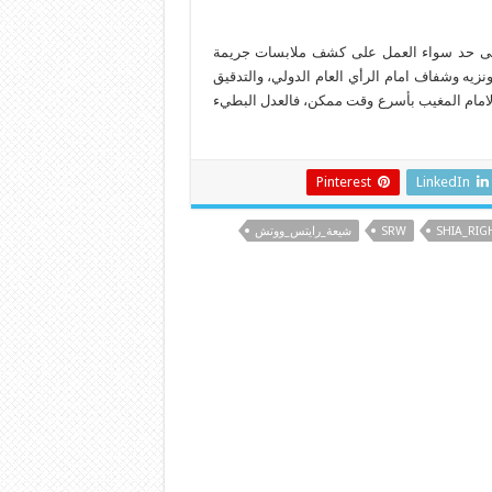
 على حد سواء العمل على كشف ملابسات جريمة
يه وشفاف امام الرأي العام الدولي، والتدقيق
الامام المغيب بأسرع وقت ممكن، فالعدل البطيء
Pinterest
LinkedIn
SHIA_RIG
SRW
شيعة_رايتس_ووتش