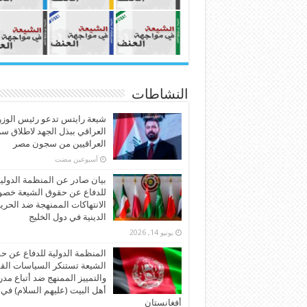
النشاطات
شيعة رايتس تدعو رئيس الوزر
العراقي ببذل الجهد لاطلاق س
العراقيين من سجون مصر
‏أسبوعين مضت
بيان صادر عن المنظمة الدولي
للدفاع عن حقوق الشيعة خص
الانتهاكات الممنهجة ضد الحري
الدينية في دول الخليج
يونيو 14, 2026
المنظمة الدولية للدفاع عن ح
الشيعة تستنكر السياسات الق
والتمييز الممنهج ضد أتباع مد
أهل البيت (عليهم السلام) في
أفغانستان