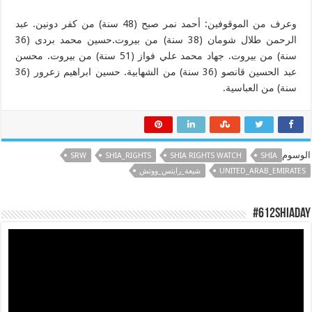
وعرف من الموقوفين: أحمد نمر صبح (48 سنة) من كفر دونين. عبد
الرحمن طلال شومان (38 سنة) من بيروت.حسين محمد بردى (36
سنة) من بيروت. جهاد محمد علي فواز (51 سنة) من بيروت. محسن
عبد الحسين قانصو (36 سنة) من الشهابية. حسين ابراهيم زعرور (36
سنة) من العباسية.
الوسوم
SRW
SHIA_RIGHTS
SHIA RIGHTS WATCH
SHIA
UNITED_ARAB_EMIRATES
شيعة_رايتس_ووتش
#612ShiaDay