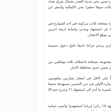
زدحمين بحي مدينة الصدر بشمال شرق بغداد
 التفجير الثالث سوقا صغيرا بحي الكمالية وأسفر عن
يارة مفخخة كانت مركونة في أحد الشوارع في
ها عن استشهاد ومدني واصابة اربعة اخرين
 موقع الانفجار.
 12 قضوا في تفجير انتحاري يرتدي حزاما ناسفا حاول دخول حسينية
مت مجموعة مسلحة باختطاف ثلاثة مواطنين من
ي ضمن حدود محافظة الانبار.
يارتين مفخختين في البصرة: استشهد11 شخصاً على الاقل في انفجار سيارتين ملغومتين
لسيارة الأولى في حي الحسين مستهدفة تجمعا
لعمال البناء، والثانية بالقرب من مرآب ساحة سعد بوسط مدينة البصرة ما أدى الى استشهاد 11 وجرح نحو 30
20/5 استشهاد وجرح زوار ايرانيين بتفجير جنوب تكريت: استشهد 14 زائرا إيرانيا استشهدوا وأصيب ثمانية