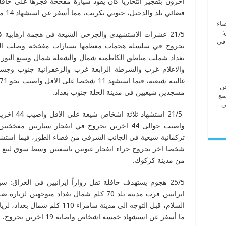
آخرون بتفجير انتحاريا كان يقود سيارة مفخخة فجرها على حافلة
قضائي بلد والدجيل، جنوبي تكريت، مما أسفر عن استشهاد 14 منهم وإصابة ثمانية آخرين بجروح متفاوتة.
ضاء
:
 في
بجروح في سلسلة هجمات معظمها بسيارات مفخخة وصلت الى
بغداد شملت مناطق الكاظمية شمال والشعلة شمال وسبع البو
والاعلام غرب والشرطة الرابعة غرب والزعفرانية جنوب وج
عن
مسجدين شيعيين في مدينة الحلة جنوب بغداد.
مع
ي
21/5 استشه
واصيب حوالى 44 اخرين بجروح في انفجار سيارتين
شخصا اخر بجروح جراء انفجار عبوتين ناسفتين وسط سوق لبيع ا
من مدينة كركوك.
25/5 هجوم يستهدف حافلة تقل زواراً ايرانيين في العراق:
ايرانيين قرب مدينة بلد 70 كلم شمال بغداد متوج
السلام، قبل التوجه الى مدينة سامر
ما أسفر عن استشهاد خمسة اشخاص واصابة 19 اخرين بجروح.