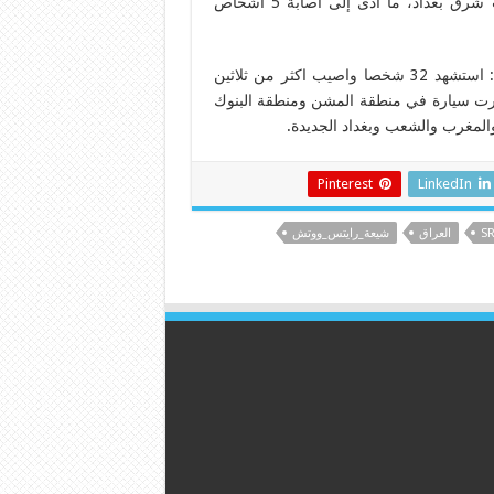
السيارات، بينما انفجرت العبوة الناسفة الثانية في حي البلديات شرق بغداد، ما أدى إلى اصابة 5 اشخاص
30/5 استشهاد 32 عراقيا في هجمات معظمها بسيارات مفخخة: استشهد 32 شخصا واصيب اكثر من ثلاثين
رت سيارة في منطقة المشن ومنطقة البنوك
المغرب والشعب وبغداد الجديدة.
Pinterest
LinkedIn
S
العراق
شيعة_رايتس_ووتش