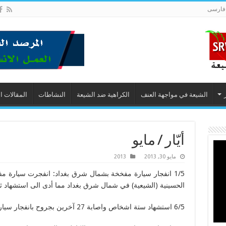
فارسى
الشيعة في مواجهة العنف
الكراهية ضد الشيعة
النشاطات
المقالات ا
أيّار / مايو
مايو 30, 2013
2013
1/5 انفجار سيارة مفخخة بشمال شرق بغداد: انفجرت سيارة م
الحسينية (الشيعية) في شمال شرق بغداد مما أدى الى استشهاد ثلا
6/5 استشهاد ستة اشخاص واصابة 27 آخرين بجروح بانفجار سيارتين مفخختين في منطقة الحسينية.