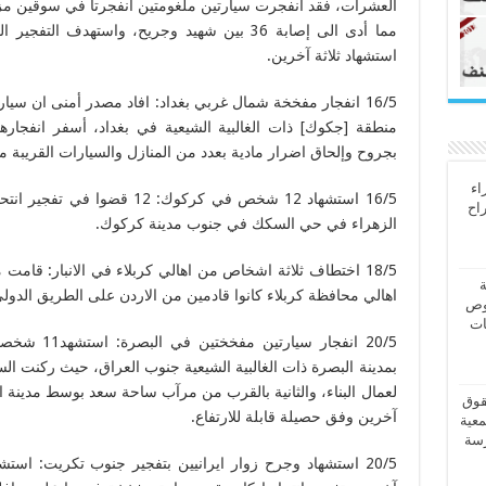
العشرات، فقد انفجرت سيارتين ملغومتين انفجرتا في سوقين م
مما أدى الى إصابة 36 بين شهيد وجريح، واستهدف
استشهاد ثلاثة آخرين.
16/5 انفجار مفخخة شمال غربي بغداد: افاد مصدر أمنى ان س
منطقة [جكوك] ذات الغالبية الشيعية في بغداد، أسفر انفجار
بجروح وإلحاق اضرار مادية بعدد من المنازل والسيارات القريبة من
اء
16/5 استشهاد 12 شخص في كركوك:
راح
الزهراء في حي السكك في جنوب مدينة كركوك.
18/5 اختطاف ثلاثة اشخاص من اهالي كربلاء في الانبار: قا
ة
اهالي محافظة كربلاء كانوا قادمين من الاردن على الطريق الدول
وص
ات
20/5 انفجار س
بمدينة البصرة ذات الغالبية الشيعية جنوب العراق، حيث ركنت ا
قوق
آخرين وفق حصيلة قابلة للارتفاع.
معية
رسة