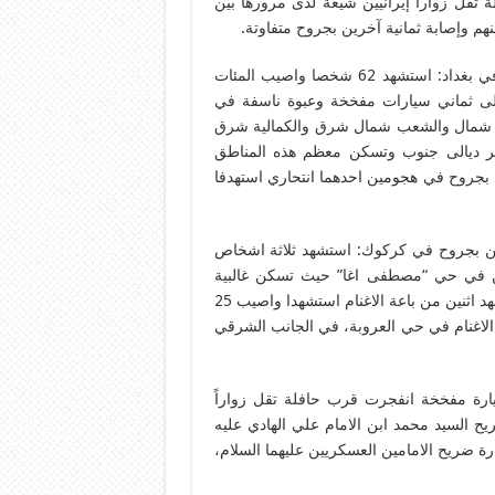
 تقل زوارا إيرانيين شيعة لدى مرورها بين
21/5 عشرات الاستشهدى والجرحى الشيعة في هجمة ارهابية في بغداد: استشهد 62 شخصا واصيب المئات
 ثماني سيارات مفخخة وعبوة ناسفة في
ر شمال والشعب شمال شرق والكمالية شرق
سر ديالى جنوب وتسكن معظم هذه المناطق
غالبية شيعية، فيما استشهد 11 شخصا على الاقل واصيب نحو 71 بجروح في هجومين احدهما انتحاري استهدفا
اد ثلاثة اشخاص شيعة على الاقل واصيب 44 اخرين بجروح في كركوك: استشهد ثلاثة اشخاص
 مفخختين في حي “مصطفى اغا” حيث تسكن غالبية
تركمانية شيعية في الجانب الشرقي من قضاء الطوز، فيما استشهد اثنين من باعة الاغنام استشهدا واصيب 25
لاغنام في حي العروبة، في الجانب الشرقي
 سيارة مفخخة انفجرت قرب حافلة تقل زواراً
هين لزيارة ضريح السيد محمد ابن الامام علي الهادي عليه
اء 110 كلم شمال بغداد، لزيارة ضريح الامامين العسكريين عليهما السلام،