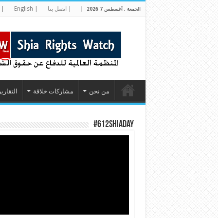
| اتصل بنا
| English
| 
الجمعة , أغسطس 7 2026
من نحن
مشاركات خلاقة
التقارير
#612ShiaDay