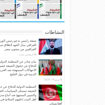
النشاطات
شيعة رايتس تدعو رئيس الوزر
العراقي ببذل الجهد لاطلاق س
العراقيين من سجون مصر
‏أسبوعين مضت
بيان صادر عن المنظمة الدولي
للدفاع عن حقوق الشيعة خص
الانتهاكات الممنهجة ضد الحري
الدينية في دول الخليج
يونيو 14, 2026
المنظمة الدولية للدفاع عن ح
الشيعة تستنكر السياسات الق
والتمييز الممنهج ضد أتباع مد
أهل البيت (عليهم السلام) في
أفغانستان