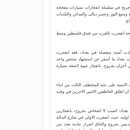
رحى في احياء شيعية متفرقة: 315 شهيدا وجريح في سلسلة انفجارات بسيارات مفخخة
وسبع البور وجسر ديالى والمدائن والبلديات
اع.
مفخخة انفجرت بالقرب من فندق فلسطين وسط
خرون بجروح، في حوادث أمنية منفصلة في بغداد، فقد انفجرت
نوب بغداد ما أسفر عن استشهاد شخص واحد
ان آخران بجروح، بانفجار عبوة لاصقة بسيارة
 الامنية على جثة المختطف الثالث من ابناء
ان اطلق الخاطفين الاثنين الاخرين في وقت
30/5 إصابة 9 أشخاص بانفجار عبوتين ناسفتين منفصلتين في بغداد: اصيب 9 اشخاص بجروح، بانفجارين
لية، حيث انفجرت الاولى في شارع البدالة
طقة السيدية جنوب غرب بغداد، ما أسفرعن اصابة 4 مدنيين بجروح والحاق اضرار مادية بعدد من