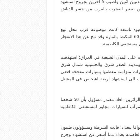
9/5 انفجار عبوة لاصقة في مدينة الكاظمية المقدسة: استشهد مدنيين اثنين وأصيب 5 اخرين بجروح استشهد
 بباص صغير انفجرت بالقرب من جسر الدباش
ي منطقة الكاظمية المقدسة‎: انفجار عبوة ناسفة كانت موضوعة قرب محل لبيع
المأكولات في مدينة الكاظمية المقدسة شمال بغداد في شارع 60 المكتظ بالمارة وقد نتج عن هذا الانفجار
وح في سلسلة هجمات على المدن الشيعية في العراق: استهدفت
ومدينة الصدر شرق والحسينية شمال شرق
يرات متزامنة معظمها بسيارات مفخخة قضى
ة سابقة اشارت الى استشهاد اربعة اشخاص في المشتل
15/5 جرح 50 شخص بتفجير في الكاظمية المقدسة يستهدف الزائرين: افاد مصدر مسؤول بأن 50 شخصا
 مرآب للسيارات مجاور لمستشفى الكاظمية
سواقا ببغداد: قالت الشرطة ومسؤولون طبيون
العاصمة بغداد مما أسفر عن استشهاد وجرح