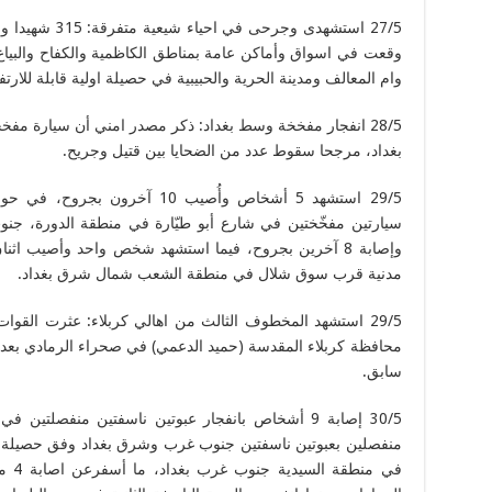
27/5 استشهدى وج
وقعت في اسواق وأماكن عامة بمناطق الكاظمية والكفاح والبياع 
وام المعالف ومدينة الحرية والحبيبية في حصيلة اولية قابلة للارتف
28/5 انفجار مفخخة وسط بغداد: ذكر مصدر امني أن سيارة 
بغداد، مرجحا سقوط عدد من الضحايا بين قتيل وجريح.
29/5 استشهد 5 أشخاص وأُصيب 10 آ
سيارتين مفخّختين في شارع أبو طيّارة في منطقة الدورة، ج
وإصابة 8 آخرين بجروح، فيما استشهد شخص واحد وأصيب اثن
مدنية قرب سوق شلال في منطقة الشعب شمال شرق بغداد.
29/5 استشهد المخطوف الثالث من اهالي كربلاء: عثرت القوات
محافظة كربلاء المقدسة (حميد الدعمي) في صحراء الرمادي بعد 
سابق.
منفصلين بعبوتين ناسفتين جنوب غرب وشرق بغداد وفق حصيلة او
في من