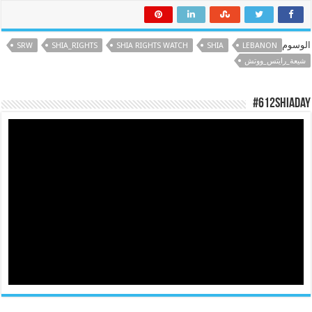
الوسوم
SRW
SHIA_RIGHTS
SHIA RIGHTS WATCH
SHIA
LEBANON
شيعة_رايتس_ووتش
#612ShiaDay