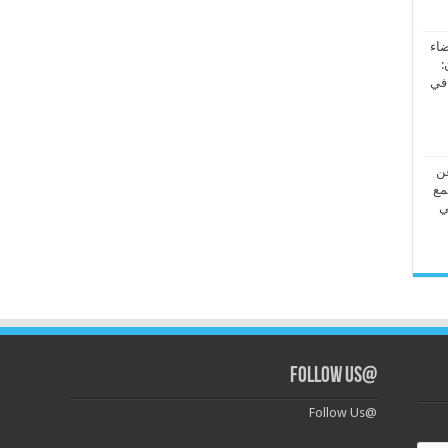
ضاء
:
 في
عن
مع
ي
@Follow Us
@Follow Us