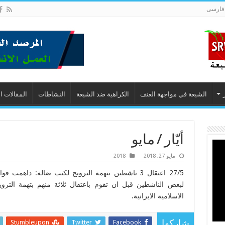
فارسى
الشيعة في مواجهة العنف
الكراهية ضد الشيعة
النشاطات
المقالات ا
أيّار / مايو
مايو 27, 2018
2018
27/5 اعتقال 3 ناشطين بتهمة الترويج لكتب ضالة: داهم
لبعض الناشطين قبل ان تقوم باعتقال ثلاثة منهم بتهمة التر
الاسلامية الايرانية.
Stumbleupon
Twitter
Facebook
شاركها