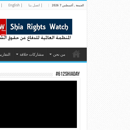
| اتصل بنا
| English
| 
الجمعة , أغسطس 7 2026
من نحن
مشاركات خلاقة
التقارير
#612ShiaDay