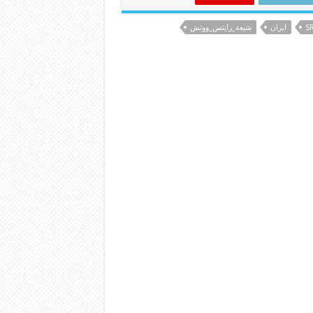
S
ایران
شيعة_رايتس_ووتش