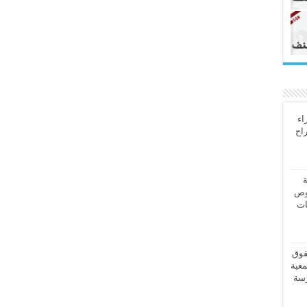
اء
راح
ة
وص
ات
قوق
معية
رسة