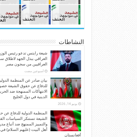
النشاطات
شيعة رايتس تدعو رئيس الوزر
العراقي ببذل الجهد لاطلاق س
العراقيين من سجون مصر
‏أسبوعين مضت
بيان صادر عن المنظمة الدولي
للدفاع عن حقوق الشيعة خص
الانتهاكات الممنهجة ضد الحري
الدينية في دول الخليج
يونيو 14, 2026
المنظمة الدولية للدفاع عن ح
الشيعة تستنكر السياسات الق
والتمييز الممنهج ضد أتباع مد
أهل البيت (عليهم السلام) في
أفغانستان