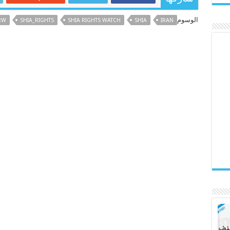
الوسوم
RW
SHIA_RIGHTS
SHIA RIGHTS WATCH
SHIA
IRAN