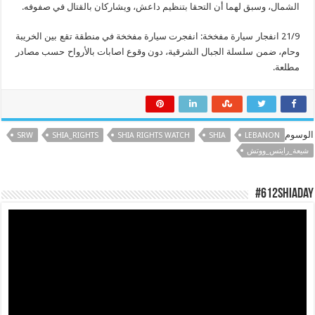
الشمال، وسبق لهما أن التحقا بتنظيم داعش، ويشاركان بالقتال في صفوفه.
21/9 انفجار سيارة مفخخة: انفجرت سيارة مفخخة في منطقة تقع بين الخريبة
وحام، ضمن سلسلة الجبال الشرقية، دون وقوع اصابات بالأرواح حسب مصادر
مطلعة.
الوسوم
SRW
SHIA_RIGHTS
SHIA RIGHTS WATCH
SHIA
LEBANON
شيعة_رايتس_ووتش
#612ShiaDay