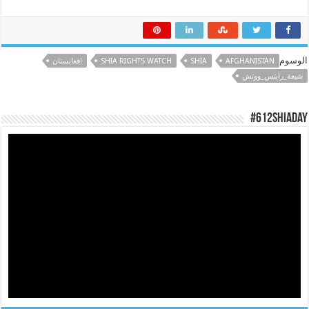
الوسوم
AFGHANISTAN
SHIA
SHIA RIGHTS WATCH
افغانستان
شيعة_رايتس_ووتش
#612ShiaDay