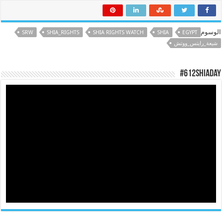
الوسوم
SRW
SHIA_RIGHTS
SHIA RIGHTS WATCH
SHIA
EGYPT
شيعة_رايتس_ووتش
#612ShiaDay