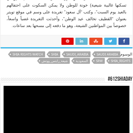
تسكنها غالبية شيعية) خونة للوطن ولا يمكن السكوت على احتفالهم
بالعيد يوم السبت”، وكتب “آل سعود” تغريدة على وسم في موقع تويتر
بعنوان “القطيف تخالف عيد الوطن”، وأحدثت التغريدة غضباً واسعاً،
خصوصاً بين المواطنين الشيعة، وهو ما دفعه إلى مسحها بعد ساعات.
الوسوم
SHIA RIGHTS WATCH
SHIA
SAUDI_ARABIA
SAUDI ARABIA
SHIA_RIGHTS
SRW
السعودية
شيعة_رايتس_ووتش
#612ShiaDay