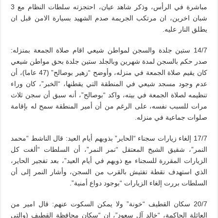
مباشرة في الرأس، وذكر شاهد عيان، احتجزته سلطات النظام مع 3
شبان اخرين، ان مرتكب الجريمة صدم الشهيد بسيارة الامن قبل ان
يطلق النار عليه.
14/7 ستين جلدة والسجن لمواطن شيعي اقام صلاة الجمعة بمنزله:
صدر حكم بالسجن لمدة شهرين وبالجلد ستين جلدة بحق مواطن شيعي
كان يقيم صلاة الجمعة في منزله، وأوضح “زهير بوصالح” (47 عاما)، أن
عدم وجود مسجد شيعي في المنطقة التي يقطنها، “الخبر”، كان وراء
تنظيمه لصلاة الجمعة في بيته، واكد “بوصالح”، أنه سبق أن سجن ثلاث
مرات للسبب نفسه، على الرغم من أن أمير المنطقة سمح له بإقامة
صلوات جماعية في منزله.
17/7 إلغاء زيارات سجناء “الحاير” بذويهم أيام العيد: قال الناشط “محمد
النمر”، شقيق الشيخ المعتقل “نمر النمر”، أن السلطات “ألغت كل
الزيارات المقررة للسجناء مع ذويهم في أيام العيد”، بعد تفجير الحاير،
الذي استهدف نقطة تفتيش بالقرب من السجن، وأشار النمر إلى أن
السلطات بررت إلغاء الزيارات “بوجود دواع أمنية”.
20/7 سكان القطيف “خونة” ولا يمكن السكوت عنهم: قال امير من
العائلة الحاكمة، “خالد آل سعود”، إن “سكان محافظة القطيف (والتي