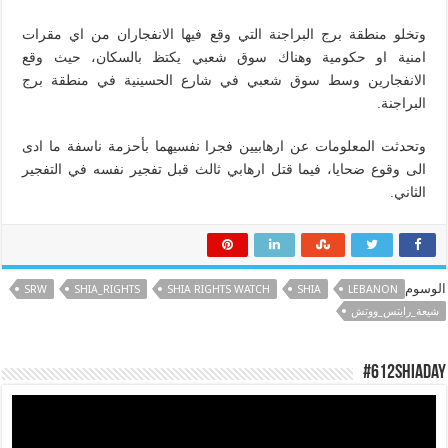
وتخلو منطقة برج البراجنة التي وقع فيها الانفجاران من اي مقرات
امنية او حكومية وهناك سوق شعبي يكتظ بالسكان، حيث وقع
الانفجارين وسط سوق شعبي في شارع الحسينية في منطقة برج
البراجنة.
وتحدثت المعلومات عن ارهابيين فجرا نفسيهما بأحزمة ناسفة ما ادى
الى وقوع ضحايا، فيما قتل ارهابي ثالث قبل تفجير نفسه في التفجير
الثاني.
الوسوم
SRW
SHIA_RIGHTS
SHIA RIGHTS WATCH
SHIA
LEBANON
شيعة_رايتس_ووتش
#612ShiaDay