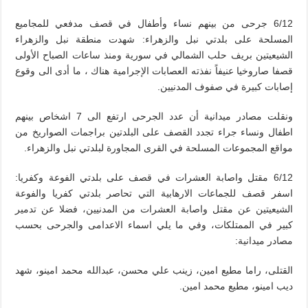
6/12 جرحى من بينهم نساء وأطفال في قصف مدفعي للمجاميع
المسلحة على بلدتي نبل والزهراء: شهدت منطقة نبل والزهراء
الشيعيتين بريف حلب الشمالي في سورية ومنذ ساعات الصباح الأولى
قصفا صاروخيا عنيفاً نفذته العصابات الإجرامية هناك ، ما أدى الى وقوع
إصابات كبيرة في صفوف المدنيين.
ونقلت مصادر ميدانية أن عدد الجرحى ارتفع الى 7 اشخاص بينهم
اطفال ونساء جراء تجدد القصف على البلدتين براجمات الصواريخ من
مواقع المجموعات المسلحة في القرى المجاورة لبلدتي نبل والزهراء.
6/12 مقتل واصابة العشرات في قصف على بلدتي الفوعة وكفريا:
اسفر قصف للجماعات الارهابية التي تحاصر بلدتي كفريا والفوعة
الشيعيتين عن مقتل واصابة العشرات من المدنيين، فضلا عن تدمير
كبير في الممتلكات، وفي ما يلي اسماء الاعدامى والجرحى بحسب
مصادر ميدانية:
القتلى، راما مطيع امين، زينب علي محسن، عبدالله محمد امينو، شهد
ديب امينو، مطيع محمد امين.