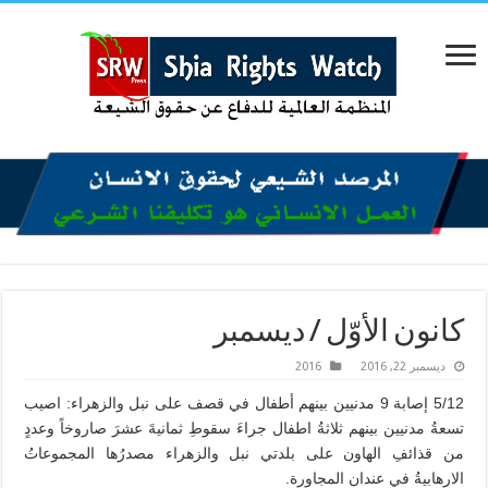
كانون الأوّل / ديسمبر
ديسمبر 22, 2016
2016
5/12 إصابة 9 مدنيين بينهم أطفال في قصف على نبل والزهراء: اصيب
تسعةُ مدنيين بينهم ثلاثةُ اطفال جراءَ سقوطِ ثمانيةَ عشرَ صاروخاً وعددٍ
من قذائفِ الهاون على بلدتي نبل والزهراء مصدرُها المجموعاتُ
الارهابيةُ في عندان المجاورة.