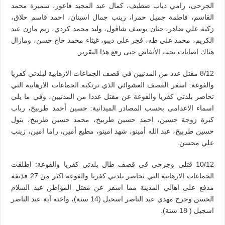
الجرحى، رامي ذياب صطيف، كمال عبد المجيد فاعور، سميرة محمد
القاسم، فاطمة جميل حمرا، زينب جمال اسبنان، احمد قاسم حلاق،
زكية علي ضاهر، حنان يوسف شاقول، وليد محمد كردي، ريم مازن عبد
الكريم، محمد علي طه، فجر علي ديبو، غيثاء محمد حاج حسن، ومازال
هناك اصابات تحت الأنقاض حتى رفع هذا التقرير.
8/12 مقتل عدد من المدنيين في قصف الجماعات الارهابية لبلدتي كفريا
والفوعة: اسفر القصف العشوائي الذي ترتكبه الجماعات الارهابية التي
تحاصر بلدتي كفريا والفوعة عن مقتل عددا من المدنيين، وفي ما يلي
اسماء الاعدامى بحسب المصادر الميدانية: حسين أحمد طربيخ، رباب
كبرة زوجة حسين، احمد حسين طربيخ، محمد حسين طربيخ، بتول
حسين طربيخ، عبد الله أمينو، شهد امينو، مطيع أمين، راما امين، زينب
علي محسن.
10/12 قتلى وجرحى في قصف طال بلدتي كفريا والفوعة: اطلقت
الجماعات الارهابية التي تحاصر بلدتي كفريا والفوعة اكثر من 27 قذيفة
مدفع على اهالي المدينة مما اسفر عن مقتل المواطن عبد السلام
الحسن وجرح مهدي عبد الناصر اسحيل (14 سنة)، واخته آية عبد الناصر
اسجيل ( 18 سنة).