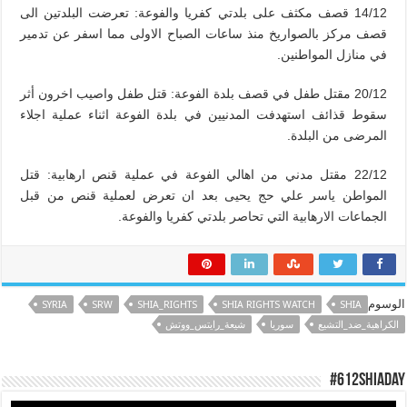
14/12 قصف مكثف على بلدتي كفريا والفوعة: تعرضت البلدتين الى
قصف مركز بالصواريخ منذ ساعات الصباح الاولى مما اسفر عن تدمير
في منازل المواطنين.
20/12 مقتل طفل في قصف بلدة الفوعة: قتل طفل واصيب اخرون أثر
سقوط قذائف استهدفت المدنيين في بلدة الفوعة اثناء عملية اجلاء
المرضى من البلدة.
22/12 مقتل مدني من اهالي الفوعة في عملية قنص ارهابية: قتل
المواطن ياسر علي حج يحيى بعد ان تعرض لعملية قنص من قبل
الجماعات الارهابية التي تحاصر بلدتي كفريا والفوعة.
الوسوم
SYRIA
SRW
SHIA_RIGHTS
SHIA RIGHTS WATCH
SHIA
الكراهية_ضد_التشيع
سوريا
شيعة_رايتس_ووتش
#612ShiaDay