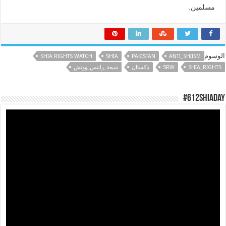
مسلمين.
الوسوم
SHIA RIGHTS WATCH
SHIA
PAKISTAN
ANTI_SHIISM
SHIA_RIGHTS
SRW
باكستان
شيعة_رايتس_ووتش
#612ShiaDay