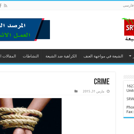
فارسى
الشيعة في مواجهة العنف
الكراهية ضد الشيعة
النشاطات
المقالات ا
crime
1627
Unit
مارس 31, 2015
SRWD
Pho
Fax: