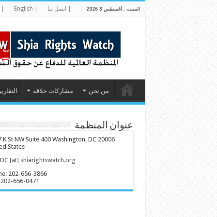
| اتصل بنا
| English
| 
السبت , أغسطس 8 2026
من نحن
مشاركات خلاقة
التقارير
عنوان المنظمة
 K St NW Suite 400 Washington, DC 20006
ed States
C [at] shiarightswatch.org
ne: 202-656-3866
 202-656-0471