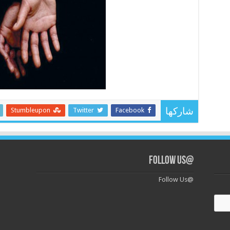
Stumbleupon
Twitter
Facebook
شاركها
@Follow Us
@Follow Us