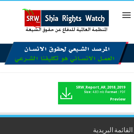
SRW_Report_AR_2018_2019
Size:
4.83 mb
Format :
PDF
Preview
القائمة البريدية