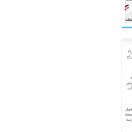
اء
راح
ة
وص
ات
قوق
معية
رسة