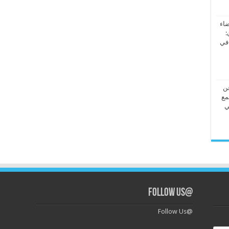
ضاء
:
 في
عن
مع
ي
@Follow Us
@Follow Us