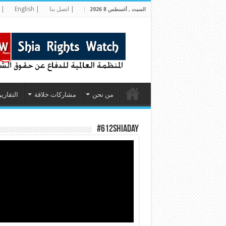
| اتصل بنا
| English
| 
السبت , أغسطس 8 2026
من نحن
مشاركات خلاقة
التقارير
#612ShiaDay