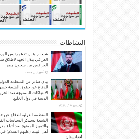
النشاطات
شيعة رايتس تدعو رئيس الوزر
العراقي ببذل الجهد لاطلاق س
العراقيين من سجون مصر
‏أسبوعين مضت
بيان صادر عن المنظمة الدولي
للدفاع عن حقوق الشيعة خص
الانتهاكات الممنهجة ضد الحري
الدينية في دول الخليج
يونيو 14, 2026
المنظمة الدولية للدفاع عن ح
الشيعة تستنكر السياسات الق
والتمييز الممنهج ضد أتباع مد
أهل البيت (عليهم السلام) في
أفغانستان