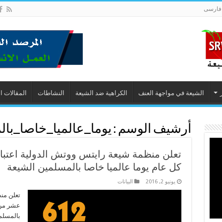
فارسى
الشيعة في مواجهة العنف
الكراهية ضد الشيعة
النشاطات
المقالات ا
أرشيف الوسم :
يوما_عالميا_خاصا_با
تعلن منظمة شيعة رايتس ووتش الدولية اعتبا
كل عام يوما عالميا خاصا بالمسلمين الشيعة
يونيو 2, 2016
البیانات
تعلن منظ
عشر من 
بالمسلمي