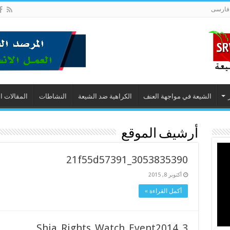
فارسى
الشيعة في مواجهة العنف
الكراهية ضد الشيعة
النشاطات
المقالات ا
أرشيف الموقع
3053835390_21f55d57391
أكتوبر 8, 2015
أكمل القراءة »
Shia_Rights_Watch_Event2014_3