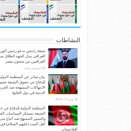
النشاطات
شيعة رايتس تدعو رئيس الوزر
العراقي ببذل الجهد لاطلاق س
العراقيين من سجون مصر
‏أسبوعين مضت
بيان صادر عن المنظمة الدولي
للدفاع عن حقوق الشيعة خص
الانتهاكات الممنهجة ضد الحري
الدينية في دول الخليج
يونيو 14, 2026
المنظمة الدولية للدفاع عن ح
الشيعة تستنكر السياسات الق
والتمييز الممنهج ضد أتباع مد
أهل البيت (عليهم السلام) في
أفغانستان