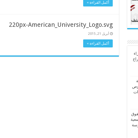
أكمل القراءة »
220px-American_University_Logo.svg
أبريل 21, 2015
أكمل القراءة »
اء
راح
ة
وص
ات
قوق
معية
رسة