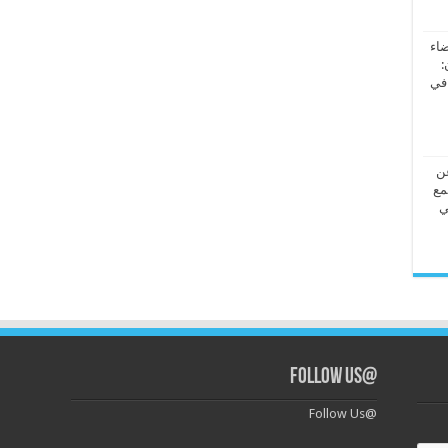
ضاء
:
 في
عن
مع
ي
@Follow Us
@Follow Us