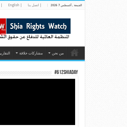
| اتصل بنا
| English
| 
الجمعة , أغسطس 7 2026
من نحن
مشاركات خلاقة
التقارير
#612ShiaDay