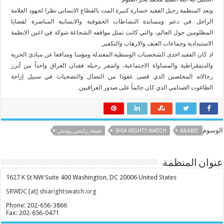
وتعد المنظمة رحيل الفقيد خسارة كبيرة المت بالقطاع الانساني نظرا لجهود العلامة
الراحل في دعم ومساندة النشاطات الحقوقية والانسانية المناصرة لقضايا
المظلومين حول العالم، والتي كانت تمثل مواقفه الشجاعة شوكة في اعين الانظمة
الاستبدادية وجماعات العنف والارهاب والتكفير.
اذ كان الفقيد احدى الشخصيات الوسطية المعتدلة ومؤمنا ومدافعا عن مبادئ الحرية
والديمقراطية والمساواة الاجتماعية،
واسفر رحيله فقدان العراق واحداً من أبرز
رجالاته المخلصين الذي قضى عقودا من النضال والتضحيات في سبيل إزاحة
الطاغوت الصدامي الذي كان جاثماً على صدور العراقيين.
الوسوم
ARABIC
SHIA RIGHTS WATCH
شيعة_رايتس_ووتش
عنوان المنظمة
1627 K St NW Suite 400 Washington, DC 20006 United States
SRWDC [at] shiarightswatch.org
Phone: 202-656-3866
Fax: 202-656-0471