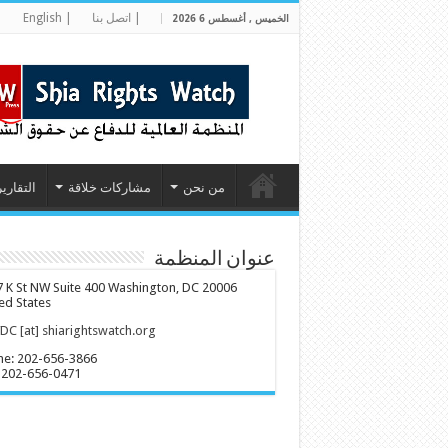
| اتصل بنا
| English
|
الخميس , أغسطس 6 2026
من نحن
مشاركات خلاقة
التقارير
عنوان المنظمة
 K St NW Suite 400 Washington, DC 20006
ed States
C [at] shiarightswatch.org
ne: 202-656-3866
 202-656-0471