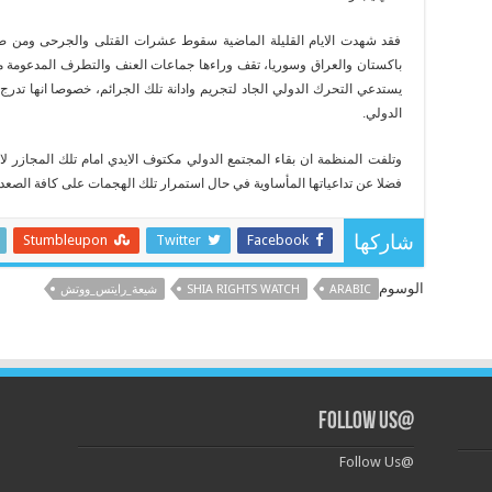
فقد شهدت الايام القليلة الماضية سقوط عشرات القتلى والجرحى ومن 
باكستان والعراق وسوريا، تقف وراءها جماعات العنف والتطرف المدعومة م
يستدعي التحرك الدولي الجاد لتجريم وادانة تلك الجرائم، خصوصا انها تدر
الدولي.
وتلفت المنظمة ان بقاء المجتمع الدولي مكتوف الايدي امام تلك المجازر لا ي
فضلا عن تداعياتها المأساوية في حال استمرار تلك الهجمات على كافة الصعد ا
Stumbleupon
Twitter
Facebook
شاركها
الوسوم
ARABIC
SHIA RIGHTS WATCH
شيعة_رايتس_ووتش
@Follow Us
@Follow Us