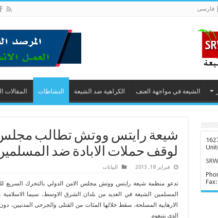
 فارسى
الشيعة في مواجهة العنف
الكراهية ضد الشيعة
النشاطات
المقالات ا
شيعة رايتس ووتش تطالب مجلس ا
1627
Unit
لوقف حملات الابادة ضد المسلمين
SRWD
فبراير 18, 2013
البیانات
Pho
Fax:
تدعو منظمة شيعة رايتس ووتش مجلس الامن الدولي بالتحرك السريع للوق
المسلمين الشيعة في العديد من بلدان الشرق الاوسط، سيما الاسلامية
الارهابية المسلحة، سقط خلالها المئات من القتلى والجرحى المدنيين، دو
الذي يتبعوه.