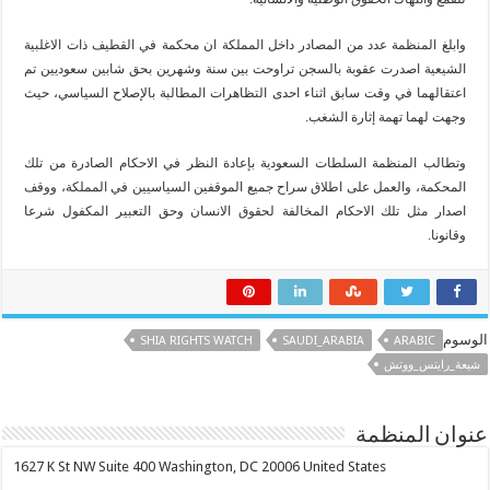
وابلغ المنظمة عدد من المصادر داخل المملكة ان محكمة في القطيف ذات الاغلبية
الشيعية اصدرت عقوبة بالسجن تراوحت بين سنة وشهرين بحق شابين سعوديين تم
اعتقالهما في وقت سابق اثناء احدى التظاهرات المطالبة بالإصلاح السياسي، حيث
وجهت لهما تهمة إثارة الشغب.
وتطالب المنظمة السلطات السعودية بإعادة النظر في الاحكام الصادرة من تلك
المحكمة، والعمل على اطلاق سراح جميع الموقفين السياسيين في المملكة، ووقف
اصدار مثل تلك الاحكام المخالفة لحقوق الانسان وحق التعبير المكفول شرعا
وقانونا.
الوسوم
SHIA RIGHTS WATCH
SAUDI_ARABIA
ARABIC
شيعة_رايتس_ووتش
عنوان المنظمة
1627 K St NW Suite 400 Washington, DC 20006 United States