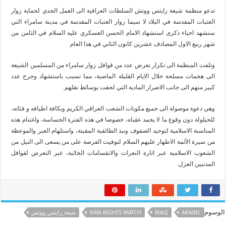
تدعو منظمة شيعة رايتس ووتش السلطات العراقية الى العمل الجدي لحماية زوار
العتبات المقدسة في البلاد لا سيما زوار العتبات المقدسة في مدينة سامراء التي
ستشهد احياء ذكرى استشهاد الامام الحسن العسكري عليه السلام في الثامن من
شهر ربيع الاول المصادف عشرين كانون الثاني في هذا العام.
وتلفت المنظمة الى تكرار تعرض عدد من قوافل زوار سامراء من المسلمين الشيعة
الى هجمات مسلحة خلال الايام القليلة الماضية، مما تسبب باستشهاد وجرح عدد
كبير منهم الى جانب الاضرار المادية التي لحقت بوسائط نقلهم.
وهي دعوة موصولة الى جميع مكونات الشعب العراقي الكريم وبكافة اطيافه و فئاته،
للحيلولة دون وقوع ما لا يحمد عقباه، خصوصا في هذه الفترة الحساسة، واغتنام هذه
المناسبة الاسلامية لتوحيد الصفوف ونبذ الطائفية المقيتة، واستلهام العبر والموعظة
من سيرة الأئمة الاطهار عليهم السلام لتوفيت الفرصة على من يسعى الى النيل من
الشعوب الاسلامية عبر اثارة النعرات والانقسامات الخائبة، عبر التعرض لقوافل
المدنيين العزل.
الوسوم
ARABIC
IRAQ
SHIA RIGHTS WATCH
شيعة_رايتس_ووتش