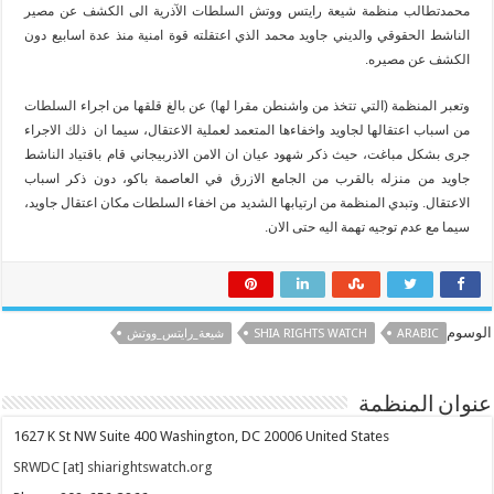
محمدتطالب منظمة شيعة رايتس ووتش السلطات الآذرية الى الكشف عن مصير
الناشط الحقوقي والديني جاويد محمد الذي اعتقلته قوة امنية منذ عدة اسابيع دون
الكشف عن مصيره.
وتعبر المنظمة (التي تتخذ من واشنطن مقرا لها) عن بالغ قلقها من اجراء السلطات
من اسباب اعتقالها لجاويد واخفاءها المتعمد لعملية الاعتقال، سيما ان ذلك الاجراء
جرى بشكل مباغت، حيث ذكر شهود عيان ان الامن الاذربيجاني قام باقتياد الناشط
جاويد من منزله بالقرب من الجامع الازرق في العاصمة باكو، دون ذكر اسباب
الاعتقال. وتبدي المنظمة من ارتيابها الشديد من اخفاء السلطات مكان اعتقال جاويد،
سيما مع عدم توجيه تهمة اليه حتى الان.
الوسوم
ARABIC
SHIA RIGHTS WATCH
شيعة_رايتس_ووتش
عنوان المنظمة
1627 K St NW Suite 400 Washington, DC 20006 United States
SRWDC [at] shiarightswatch.org