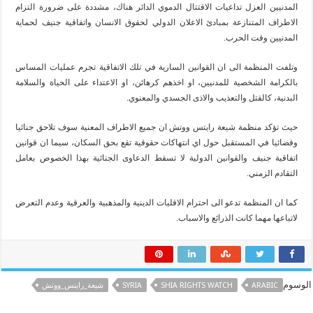
المدنيين العزل تداعيات الاقتتال الدموي الدائر هناك، مشددة على ضرورة التزام
الاطراف المتنازعة بمبادئ الاعلان الدولي لحقوق الانسان واتفاقية جنيف لحماية
المدنيين وقت الحرب.
وتلفت المنظمة الى ان القوانين السارية في تلك الاتفاقية تجرم عمليات المساس
بالكرامة الشخصية للمدنيين، او اخذهم كرهائن، او الاعتداء على الحياة والسلامة
البدنية، كالقتل والتعذيب والاذى الجسدي والمعنوي.
حيث تؤكد منظمة شيعة رايتس ووتش ان جميع الاطراف المعنية سوف تلاحق جنائيا
وقضائيا في المستقبل حول اي انتهاكات حقوقية تقع بحق السكان، سيما ان قوانين
اتفاقية جنيف والقوانين الدولية لا تسقط الدعاوى الجنائية بهذا الخصوص بعامل
التقادم الزمني.
كما ان المنظمة تدعو الى احترام الاقليات الدينية والمذهبية والعرقية وعدم التعرض
لاتباعها مهما كانت الذرائع والاسباب.
الوسوم
ARABIC
SHIA RIGHTS WATCH
SYRIA
شيعة_رايتس_ووتش