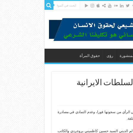
لمنشورة
رؤى
حقوق المرأة
سلطات الايرانية
 الرأي من سجونها فورا، وعدم التمادي في مصادرة
لقة.
عالم الديني السيد حسين كاظميني بروجردي والكاتب