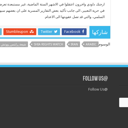
ارجنك داودي واخرون اعتقلوا في الاشهر الستة الماضية، غير مستبعدة تعر
في حرية التعبير، الى جانب تأكيد بعض التقارير المسربة على ان بعضهم سيو
السلمي، والتي قد تصل عقوبتها الى الاعدام.
Stumbleupon
Twitter
Facebook
شاركها
الوسوم
ARABIC
IRAN
SHIA RIGHTS WATCH
شيعة_رايتس_ووتش
@Follow Us
@Follow Us