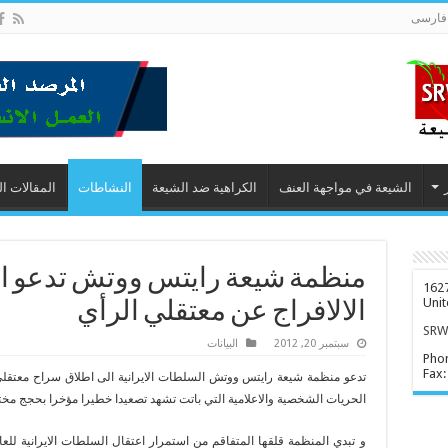
فارسى
الشيعة في مواجهة العنف
الكراهية ضد الشيعة
النشاطات
المقالات ا
منظمة شيعة رايتس ووتش تدعو ال
1627
Unit
الالافراج عن معتقلي الرأي
SRWD
سبتمبر 20, 2012
البیانات
Pho
Fax:
تدعو منظمة شيعة رايتس ووتش السلطات الايرانية الى اطلاق سراح معتقلي
الحريات الشخصية والاعلامية التي باتت تشهد تصعيدا خطيرا مؤخرا بحجج مخت
و تبدي المنظمة قلقها المتفاقم من استمرار اعتقال السلطات الايرانية لل