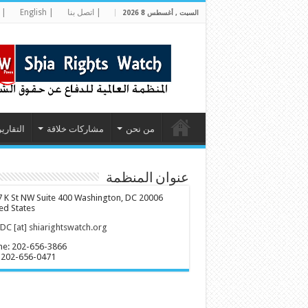
| اتصل بنا
| English
| 
السبت , أغسطس 8 2026
من نحن
مشاركات خلاقة
التقارير
عنوان المنظمة
 K St NW Suite 400 Washington, DC 20006
ed States
C [at] shiarightswatch.org
ne: 202-656-3866
 202-656-0471