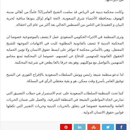
وكانت محكمة دينية في الرياض قد سلمت الشيخ العامر(52 عاماً) من أهالي مدينة
الهفوف بمحافظة الأحساء شرق السعودية، لائحة اتهام (وكل بنودها منافية لحرية
البيان و العقيدة) في الثامن من أغسطس الحالي بعد أكثر من عام الى اعتقاله.
وترى المنظمة في الاجراء الحكومي السعودي عمل لا يتصف بالموضوعية خصوصا ان
المحكمة الدينية لا تتصف بالقانونية المطلوبة للبت في الاتهامات الموجهة للشيخ
المعتقل، وهي بالأساس محكمة لا تتوافر على ابسط حقوق الانسان ولا تؤمن الحماية
الحقوق القانونية للمتهمين للدفاع عن انفسهم، خصوصا ان المحكمة تمنع محامو
المتهمين بالتواصل مع موكليهم، وهو يعد خرقا بالغا يطعن في شرعية المحكمة.
لذا تدعو منظمة شيعة رايتس ووتش السلطات السعودية بالإفراج الفوري عن الشيخ
توفيق العامر بأسرع وقت ممكن، هو و بقية معتقلي الرأي في المملكة.
كما تحث المنظمة السلطات السعودية على عدم الاستمرار في حملات التضييق التي
تمارس اتجاه المواطنين الشيعة في المنطقة الشرقية، والعمل على ضمان الحريات
العامة والشخصية خصوصا في يتعلق بالحريات الدينية وحريات التعبير التي تكفلها
قوانين حقوق الانسان الدولية.